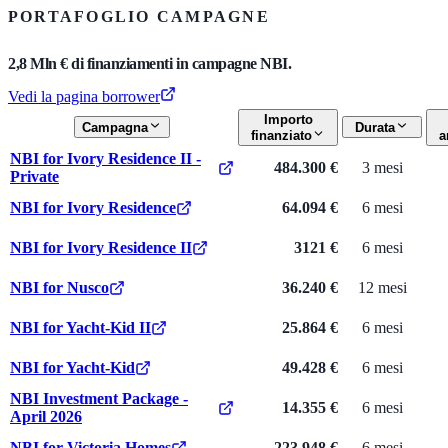
PORTAFOGLIO CAMPAGNE
2,8 Mln € di finanziamenti in campagne NBI.
Vedi la pagina borrower
Importo
Campagna
Durata
finanziato
a
NBI for Ivory Residence II -
484.300 €
3 mesi
Private
NBI for Ivory Residence
64.094 €
6 mesi
NBI for Ivory Residence II
3121 €
6 mesi
NBI for Nusco
36.240 €
12 mesi
NBI for Yacht-Kid II
25.864 €
6 mesi
NBI for Yacht-Kid
49.428 €
6 mesi
NBI Investment Package -
14.355 €
6 mesi
April 2026
NBI for Victoria Homes
223.948 €
6 mesi