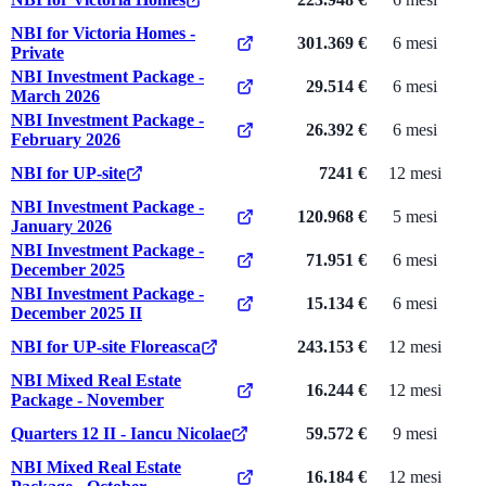
NBI for Victoria Homes -
301.369 €
6 mesi
Private
NBI Investment Package -
29.514 €
6 mesi
March 2026
NBI Investment Package -
26.392 €
6 mesi
February 2026
NBI for UP-site
7241 €
12 mesi
NBI Investment Package -
120.968 €
5 mesi
January 2026
NBI Investment Package -
71.951 €
6 mesi
December 2025
NBI Investment Package -
15.134 €
6 mesi
December 2025 II
NBI for UP-site Floreasca
243.153 €
12 mesi
NBI Mixed Real Estate
16.244 €
12 mesi
Package - November
Quarters 12 II - Iancu Nicolae
59.572 €
9 mesi
NBI Mixed Real Estate
16.184 €
12 mesi