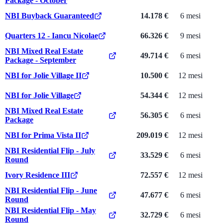
Package - October
NBI Buyback Guaranteed
14.178 €
6 mesi
Quarters 12 - Iancu Nicolae
66.326 €
9 mesi
NBI Mixed Real Estate
49.714 €
6 mesi
Package - September
NBI for Jolie Village II
10.500 €
12 mesi
NBI for Jolie Village
54.344 €
12 mesi
NBI Mixed Real Estate
56.305 €
6 mesi
Package
NBI for Prima Vista II
209.019 €
12 mesi
NBI Residential Flip - July
33.529 €
6 mesi
Round
Ivory Residence III
72.557 €
12 mesi
NBI Residential Flip - June
47.677 €
6 mesi
Round
NBI Residential Flip - May
32.729 €
6 mesi
Round