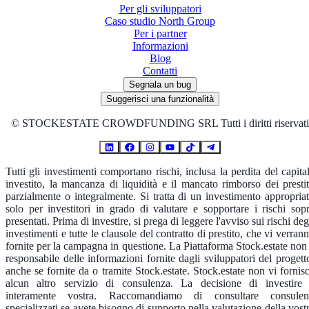
Per gli sviluppatori
Caso studio North Group
Per i partner
Informazioni
Blog
Contatti
Segnala un bug
Suggerisci una funzionalità
©
STOCKESTATE CROWDFUNDING SRL Tutti i diritti riservati
Tutti gli investimenti comportano rischi, inclusa la perdita del capita
investito, la mancanza di liquidità e il mancato rimborso dei prestit
parzialmente o integralmente. Si tratta di un investimento appropria
solo per investitori in grado di valutare e sopportare i rischi sop
presentati. Prima di investire, si prega di leggere l'avviso sui rischi deg
investimenti e tutte le clausole del contratto di prestito, che vi verran
fornite per la campagna in questione. La Piattaforma Stock.estate non
responsabile delle informazioni fornite dagli sviluppatori del progett
anche se fornite da o tramite Stock.estate. Stock.estate non vi fornis
alcun altro servizio di consulenza. La decisione di investire
interamente vostra. Raccomandiamo di consultare consulen
specializzati se avete bisogno di supporto nella valutazione della vost