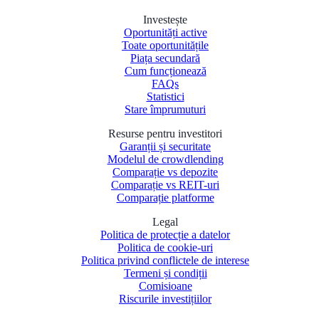
Investește
Oportunități active
Toate oportunitățile
Piața secundară
Cum funcționează
FAQs
Statistici
Stare împrumuturi
Resurse pentru investitori
Garanții și securitate
Modelul de crowdlending
Comparație vs depozite
Comparație vs REIT-uri
Comparație platforme
Legal
Politica de protecție a datelor
Politica de cookie-uri
Politica privind conflictele de interese
Termeni și condiții
Comisioane
Riscurile investițiilor