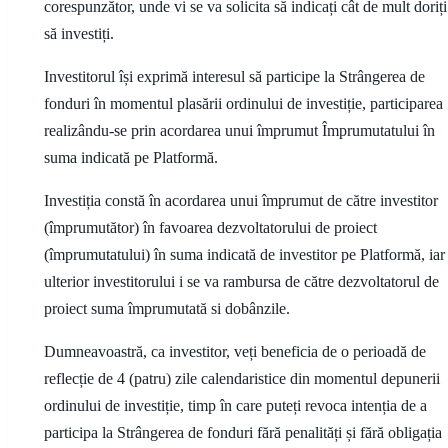
corespunzător, unde vi se va solicita să indicați cât de mult doriți
să investiți.
Investitorul își exprimă interesul să participe la Strângerea de
fonduri în momentul plasării ordinului de investiție, participarea
realizându-se prin acordarea unui împrumut Împrumutatului în
suma indicată pe Platformă.
Investiția constă în acordarea unui împrumut de către investitor
(împrumutător) în favoarea dezvoltatorului de proiect
(împrumutatului) în suma indicată de investitor pe Platformă, iar
ulterior investitorului i se va rambursa de către dezvoltatorul de
proiect suma împrumutată si dobânzile.
Dumneavoastră, ca investitor, veți beneficia de o perioadă de
reflecție de 4 (patru) zile calendaristice din momentul depunerii
ordinului de investiție, timp în care puteți revoca intenția de a
participa la Strângerea de fonduri fără penalități și fără obligația