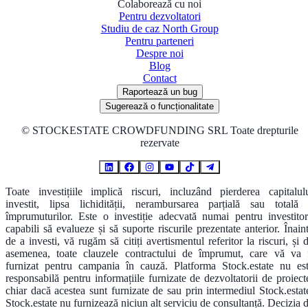
Colaborează cu noi
Pentru dezvoltatori
Studiu de caz North Group
Pentru parteneri
Despre noi
Blog
Contact
Raportează un bug
Sugerează o funcționalitate
©
STOCKESTATE CROWDFUNDING SRL Toate drepturile
rezervate
Toate investițiile implică riscuri, incluzând pierderea capitalul
investit, lipsa lichidității, nerambursarea parțială sau totală
împrumuturilor. Este o investiție adecvată numai pentru investitor
capabili să evalueze și să suporte riscurile prezentate anterior. Înain
de a investi, vă rugăm să citiți avertismentul referitor la riscuri, și 
asemenea, toate clauzele contractului de împrumut, care vă va 
furnizat pentru campania în cauză. Platforma Stock.estate nu es
responsabilă pentru informațiile furnizate de dezvoltatorii de proiect
chiar dacă acestea sunt furnizate de sau prin intermediul Stock.estat
Stock.estate nu furnizează niciun alt serviciu de consultanță. Decizia 