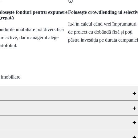
losește fonduri pentru expunere
Folosește crowdlending-ul selecti
gregată
Ia-l în calcul când vrei împrumuturi
ndurile imobiliare pot diversifica
de proiect cu dobândă fixă și poți
tre active, dar managerul alege
păstra investiția pe durata campaniei
rtofoliul.
 imobiliare.