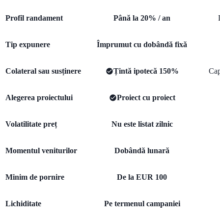
Profil randament
Până la 20% / an
Tip expunere
Împrumut cu dobândă fixă
Colateral sau susținere
Țintă ipotecă 150%
Cap
Alegerea proiectului
Proiect cu proiect
Volatilitate preț
Nu este listat zilnic
Momentul veniturilor
Dobândă lunară
Minim de pornire
De la EUR 100
Lichiditate
Pe termenul campaniei