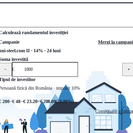
Calculează randamentul investiției
Campanie
Mergi la campan
uni-steel.com II · 14% · 24 luni
Suma investită
€
−
+
Tipul de investitor
Persoană fizică din România · impozit 10%
€ 280
−
€ 48
−
€ 23.20
=
€ 208.80
(
20.88
%)
Comisioane explica