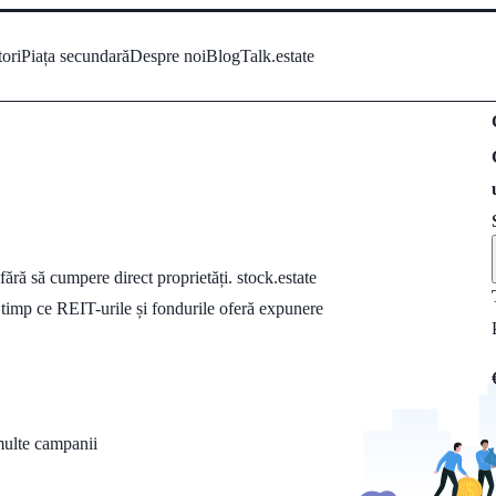
tori
Piața secundară
Despre noi
Blog
Talk.estate
ără să cumpere direct proprietăți. stock.estate
 timp ce REIT-urile și fondurile oferă expunere
multe campanii