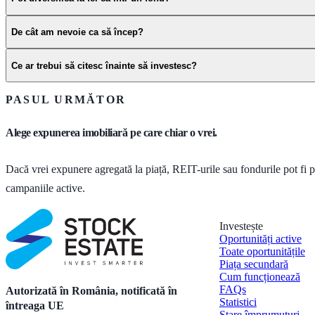
De cât am nevoie ca să încep?
Ce ar trebui să citesc înainte să investesc?
PASUL URMĂTOR
Alege expunerea imobiliară pe care chiar o vrei.
Dacă vrei expunere agregată la piață, REIT-urile sau fondurile pot fi 
campaniile active.
Investește
Oportunități active
Toate oportunitățile
Piața secundară
Cum funcționează
FAQs
Autorizată în România, notificată în
Statistici
întreaga UE
Stare împrumuturi