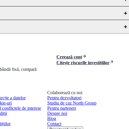
Creează cont
Citește riscurile investițiilor
dobândă fixă, compară
Colaborează cu noi
tecție a datelor
Pentru dezvoltatori
kie-uri
Studiu de caz North Group
d conflictele de interese
Pentru parteneri
iții
Despre noi
Blog
ițiilor
Contact