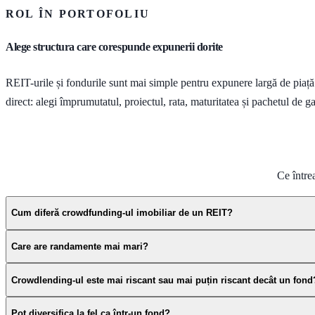
ROL ÎN PORTOFOLIU
Alege structura care corespunde expunerii dorite
REIT-urile și fondurile sunt mai simple pentru expunere largă de piaț
direct: alegi împrumutatul, proiectul, rata, maturitatea și pachetul de ga
Ce între
Cum diferă crowdfunding-ul imobiliar de un REIT?
Care are randamente mai mari?
Crowdlending-ul este mai riscant sau mai puțin riscant decât un fond
Pot diversifica la fel ca într-un fond?