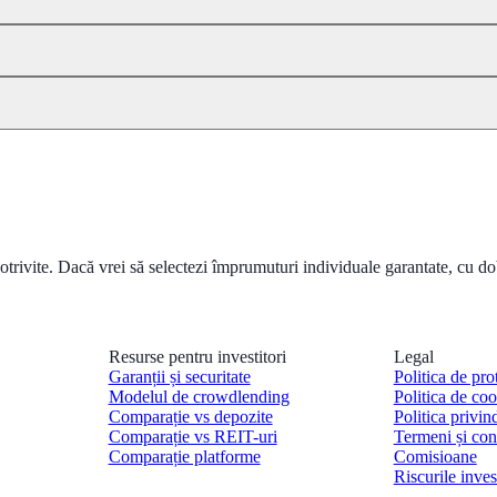
potrivite. Dacă vrei să selectezi împrumuturi individuale garantate, cu 
Resurse pentru investitori
Legal
Garanții și securitate
Politica de pro
Modelul de crowdlending
Politica de coo
Comparație vs depozite
Politica privin
Comparație vs REIT-uri
Termeni și cond
Comparație platforme
Comisioane
Riscurile invest