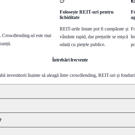
Folosește REIT-uri pentru
Fo
lichiditate
a
REIT-urile listate pot fi cumpărate și
Fo
ă. Crowdlending-ul este mai
vândute rapid, dar prețurile se mișcă
în
ranții.
odată cu piețele publice.
po
Întrebări frecvente
abă investitorii înainte să aleagă între crowdlending, REIT-uri și fonduri
?