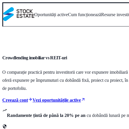
Oportunități active
Cum funcționează
Resurse investi
Crowdlending imobiliar vs REIT-uri
O comparație practică pentru investitorii care vor expunere imobiliară f
oferă expunere pe împrumuturi cu dobândă fixă, proiect cu proiect, în
de portofoliu.
Creează cont
Vezi oportunitățile active
Randamente țintă de până la 20% pe an
cu dobândă lunară pe 