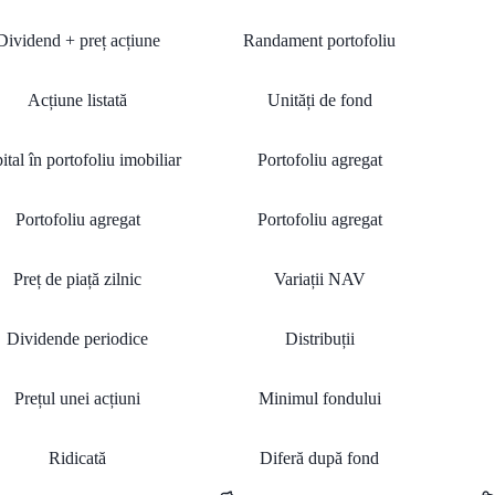
Dividend + preț acțiune
Randament portofoliu
Acțiune listată
Unități de fond
ital în portofoliu imobiliar
Portofoliu agregat
Portofoliu agregat
Portofoliu agregat
Preț de piață zilnic
Variații NAV
Dividende periodice
Distribuții
Prețul unei acțiuni
Minimul fondului
Ridicată
Diferă după fond