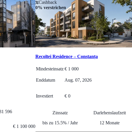
Cashback
0% verstrichen
Immobilienhypothek
Immobilienhypothe
Recoltei Residence – Constanța
Mindesteinsatz
€
1 000
Enddatum
Aug. 07, 2026
Investiert
€ 0
31 596
Zinssatz
Darlehenslaufzeit
bis zu
15.5
%
/
Jahr
12
Monate
€
1 100 000