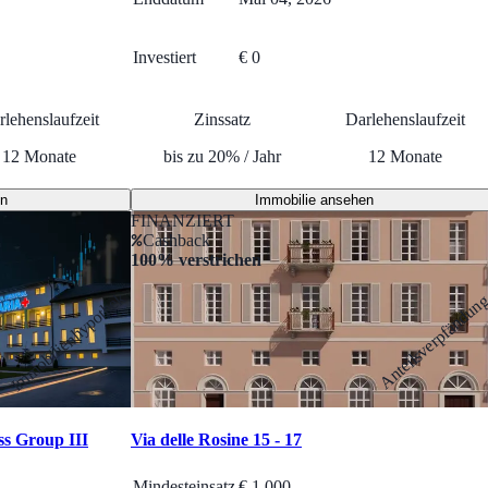
Investiert
€ 0
rlehenslaufzeit
Zinssatz
Darlehenslaufzeit
12
Monate
bis zu
20
%
/
Jahr
12
Monate
en
Immobilie ansehen
FINANZIERT
Cashback
100% verstrichen
Immobilienhypothek
Anteilsverpfändun
ss Group III
Via delle Rosine 15 - 17
Mindesteinsatz
€
1 000