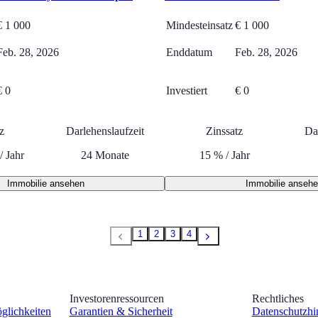
€
1 000
Mindesteinsatz
€
1 000
Feb. 28, 2026
Enddatum
Feb. 28, 2026
€ 0
Investiert
€ 0
z
Darlehenslaufzeit
Zinssatz
Da
/
Jahr
24
Monate
15
%
/
Jahr
Immobilie ansehen
Immobilie anseh
1
2
3
4
Investorenressourcen
Rechtliches
öglichkeiten
Garantien & Sicherheit
Datenschutzhi