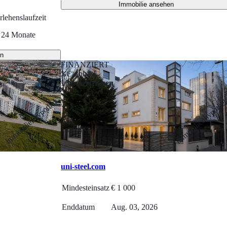
Immobilie ansehen
rlehenslaufzeit
24
Monate
en
FINANZIERT
Cashback
1% verstrichen
Immobilienhypothek
Immobilienhypothe
uni-steel.com
Mindesteinsatz
€
1 000
Enddatum
Aug. 03, 2026