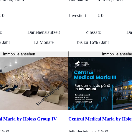
€ 0
Investiert
€ 0
z
Darlehenslaufzeit
Zinssatz
Da
/
Jahr
12
Monate
bis zu
16
%
/
Jahr
Immobilie ansehen
Immobilie anseh
FINANZIERT
Cashback
en
24% verstrichen
Immobilienhypothek
l Maria by Holoss Group IV
Centrul Medical Maria by Holo
€
500
Mindesteinsatz
€
500