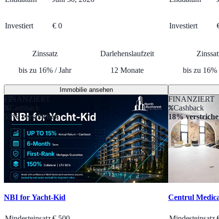
Investiert
€ 0
Investiert
Zinssatz
Darlehenslaufzeit
Zinssat
bis zu
16
%
/
Jahr
12
Monate
bis zu
16
%
Immobilie ansehen
FINANZIERT
FINANZIERT
Cashback
Cashback
53% verstrichen
18% verstrich
Immobilienhypothek
NBI for Yacht-Kid
Centrul Medica
Mindesteinsatz
€
500
Mindesteinsatz