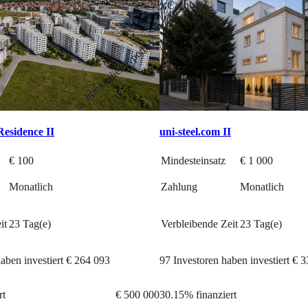
Cashback
Immobilienhypothek
Residence II
uni-steel.com II
€
100
Mindesteinsatz
€
1 000
Monatlich
Zahlung
Monatlich
it
23 Tag(e)
Verbleibende Zeit
23 Tag(e)
aben investiert
€
264 093
97 Investoren haben investiert
€
3
rt
€
500 000
30.15
%
finanziert