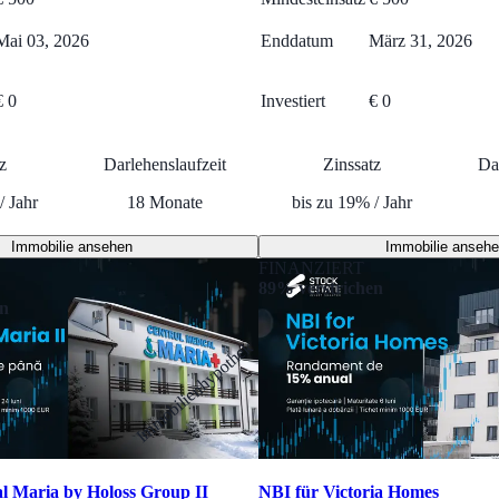
Mai 03, 2026
Enddatum
März 31, 2026
€ 0
Investiert
€ 0
z
Darlehenslaufzeit
Zinssatz
Da
/
Jahr
18
Monate
bis zu
19
%
/
Jahr
Immobilie ansehen
Immobilie anseh
FINANZIERT
89% verstrichen
en
Immobilienhypothek
l Maria by Holoss Group II
NBI für Victoria Homes