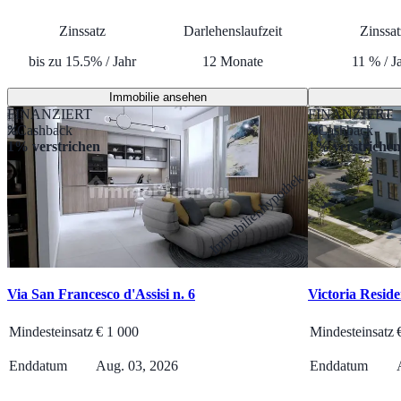
Zinssatz
Darlehenslaufzeit
Zinssat
bis zu
15.5
%
/
Jahr
12
Monate
11
%
/
J
Immobilie ansehen
FINANZIERT
FINANZIERT
Cashback
Cashback
1% verstrichen
1% verstrichen
Immobilienhypothek
Via San Francesco d'Assisi n. 6
Victoria Resid
Mindesteinsatz
€
1 000
Mindesteinsatz
Enddatum
Aug. 03, 2026
Enddatum