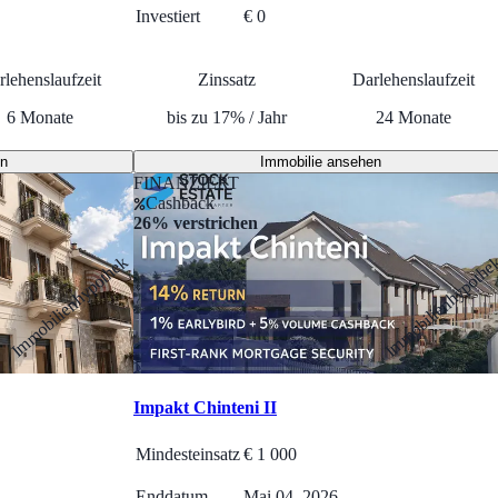
Investiert
€ 0
rlehenslaufzeit
Zinssatz
Darlehenslaufzeit
6
Monate
bis zu
17
%
/
Jahr
24
Monate
en
Immobilie ansehen
FINANZIERT
Cashback
26% verstrichen
Immobilienhypothek
Immobilienhypothe
Impakt Chinteni II
Mindesteinsatz
€
1 000
Enddatum
Mai 04, 2026