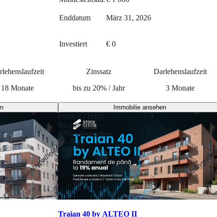
Enddatum
März 31, 2026
Investiert
€ 0
rlehenslaufzeit
Zinssatz
Darlehenslaufzeit
18
Monate
bis zu
20
%
/
Jahr
3
Monate
en
Immobilie ansehen
FINANZIERT
Cashback
47% verstrichen
Immobilienhypothek
Immobilienhypothe
Traian 40 by ALTEO II