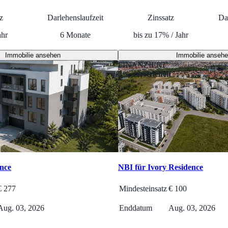
z
Darlehenslaufzeit
Zinssatz
Da
ahr
6
Monate
bis zu
17
%
/
Jahr
Immobilie ansehen
Immobilie anseh
FINANZIERT
3% verstrichen
Immobilienhypothek
ence
NBI für Ivory Residence
€
277
Mindesteinsatz
€
100
Aug. 03, 2026
Enddatum
Aug. 03, 2026