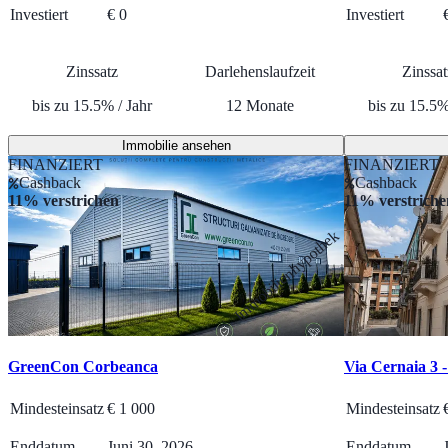
Investiert
€ 0
Investiert
Zinssatz
Darlehenslaufzeit
Zinssat
bis zu
15.5
%
/
Jahr
12
Monate
bis zu
15.5
Immobilie ansehen
FINANZIERT
FINANZIERT
Cashback
Cashback
11% verstrichen
11% verstriche
Immobilienhypothek
GreenCon Corbeanca
Via Cernaia 3 
Mindesteinsatz
€
1 000
Mindesteinsatz
Enddatum
Juni 30, 2026
Enddatum