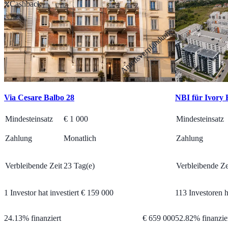
Cashback
Anteilsverpfändung
Via Cesare Balbo 28
NBI für Ivory 
Mindesteinsatz
€
1 000
Mindesteinsatz
Zahlung
Monatlich
Zahlung
Verbleibende Zeit
23 Tag(e)
Verbleibende Ze
1 Investor hat investiert
€
159 000
113 Investoren h
24.13
%
finanziert
€
659 000
52.82
%
finanzie