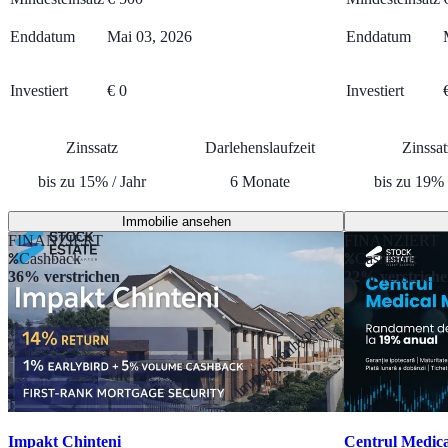
Enddatum
Mai 03, 2026
Enddatum
Investiert
€ 0
Investiert
Zinssatz
Darlehenslaufzeit
Zinssat
bis zu
15
%
/
Jahr
6
Monate
bis zu
19
%
Immobilie ansehen
FINANZIERT
FINANZIERT
Cashback
Cashback
36% verstrichen
22% verstrich
Immobilienhypothek
Impakt Chinteni
Centrul Medica