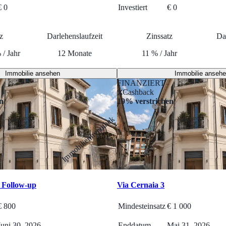
€ 0
Investiert
€ 0
z
Darlehenslaufzeit
Zinssatz
Da
%
/
Jahr
12
Monate
11
%
/
Jahr
Immobilie ansehen
Immobilie anseh
FINANZIERT
Cashback
n
19% verstrichen
Immobilienhypothek
- Follow-up
Via Cernaia 3
€
800
Mindesteinsatz
€
1 000
Juni 30, 2026
Enddatum
Mai 31, 2026