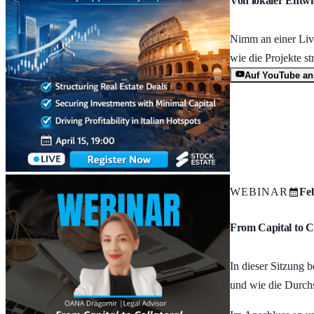
Von lokaler Entwi
Nimm an einer Live
wie die Projekte st
Auf YouTube a
WEBINAR
Feb
From Capital to C
In dieser Sitzung 
und wie die Durchs