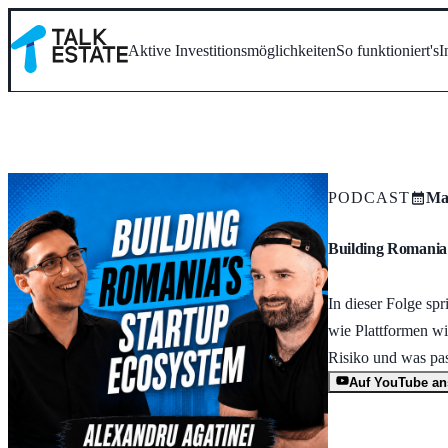
Aktive Investitionsmöglichkeiten
So funktioniert's
I
PODCAST
May
Building Romania’
In dieser Folge s
wie Plattformen w
Risiko und was pas
Auf YouTube a