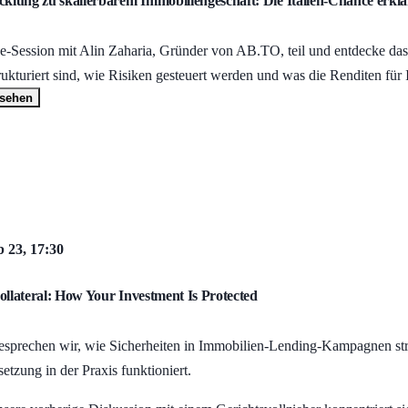
cklung zu skalierbarem Immobiliengeschäft: Die Italien-Chance erklä
-Session mit Alin Zaharia, Gründer von AB.TO, teil und entdecke das M
rukturiert sind, wie Risiken gesteuert werden und was die Renditen für 
nsehen
 23, 17:30
ollateral: How Your Investment Is Protected
besprechen wir, wie Sicherheiten in Immobilien-Lending-Kampagnen stru
etzung in der Praxis funktioniert.