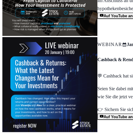
Im Anschluss an un
hypothekenbesicher
Auf YouTube a
WEBINAR
Jan
Cashback & Rendit
💬 Cashback hat si
Seien Sie dabei mit
wie Sie die jetzt 
👉 Sichern Sie sich
Auf YouTube a