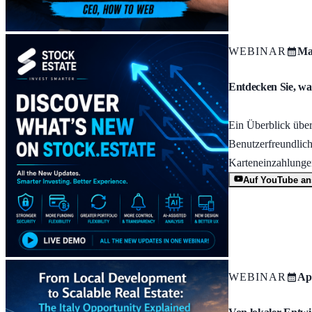
WEBINAR
Ma
Entdecken Sie, was
Ein Überblick über
Benutzerfreundlic
Karteneinzahlunge
Auf YouTube a
WEBINAR
Ap