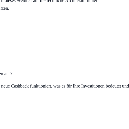
h dieses Webinar auf die rechtliche Architektur hinter
tzen.
en aus?
 neue Cashback funktioniert, was es für Ihre Investitionen bedeutet und