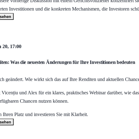
sere vorherige Diskussion mit einem Gerichtsvollzieher konzentriert sic
ten Investitionen und die konkreten Mechanismen, die Investoren schü
nsehen
 20, 17:00
en: Was die neuesten Änderungen für Ihre Investitionen bedeuten
ch geändert. Wie wirkt sich das auf Ihre Renditen und aktuellen Chanc
 Vicențiu und Alex für ein klares, praktisches Webinar darüber, wie das
verfügbaren Chancen nutzen können.
 Ihren Platz und investieren Sie mit Klarheit.
nsehen