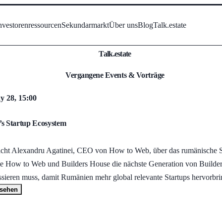
nvestorenressourcen
Sekundarmarkt
Über uns
Blog
Talk.estate
Talk.estate
Vergangene Events & Vorträge
 28, 15:00
s Startup Ecosystem
pricht Alexandru Agatinei, CEO von How to Web, über das rumänische 
ie How to Web und Builders House die nächste Generation von Builders
sieren muss, damit Rumänien mehr global relevante Startups hervorbr
nsehen