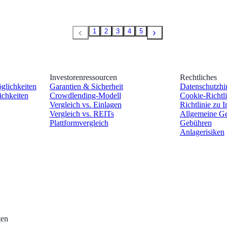
1
2
3
4
5
Investorenressourcen
Rechtliches
öglichkeiten
Garantien & Sicherheit
Datenschutzhi
ichkeiten
Crowdlending-Modell
Cookie-Richtli
Vergleich vs. Einlagen
Richtlinie zu I
Vergleich vs. REITs
Allgemeine Ge
Plattformvergleich
Gebühren
Anlagerisiken
en