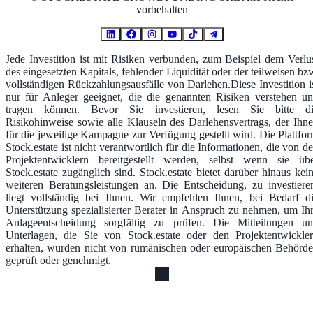
vorbehalten
Jede Investition ist mit Risiken verbunden, zum Beispiel dem Verlu
des eingesetzten Kapitals, fehlender Liquidität oder der teilweisen bz
vollständigen Rückzahlungsausfälle von Darlehen.Diese Investition i
nur für Anleger geeignet, die die genannten Risiken verstehen u
tragen können. Bevor Sie investieren, lesen Sie bitte d
Risikohinweise sowie alle Klauseln des Darlehensvertrags, der Ihn
für die jeweilige Kampagne zur Verfügung gestellt wird. Die Plattfo
Stock.estate ist nicht verantwortlich für die Informationen, die von d
Projektentwicklern bereitgestellt werden, selbst wenn sie üb
Stock.estate zugänglich sind. Stock.estate bietet darüber hinaus kei
weiteren Beratungsleistungen an. Die Entscheidung, zu investiere
liegt vollständig bei Ihnen. Wir empfehlen Ihnen, bei Bedarf d
Unterstützung spezialisierter Berater in Anspruch zu nehmen, um Ih
Anlageentscheidung sorgfältig zu prüfen. Die Mitteilungen u
Unterlagen, die Sie von Stock.estate oder den Projektentwickle
erhalten, wurden nicht von rumänischen oder europäischen Behörd
geprüft oder genehmigt.