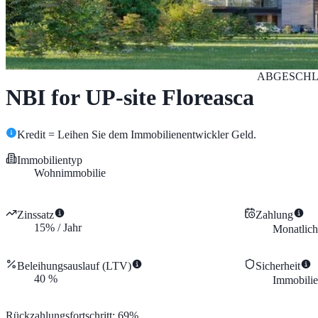
ABGESCHL
NBI for UP-site Floreasca
Kredit = Leihen Sie dem Immobilienentwickler Geld.
Immobilientyp
Wohnimmobilie
Zinssatz
Zahlung
15
%
/
Jahr
Monatlich
Beleihungsauslauf (LTV)
Sicherheit
40
%
Immobili
Rückzahlungsfortschritt
:
69
%