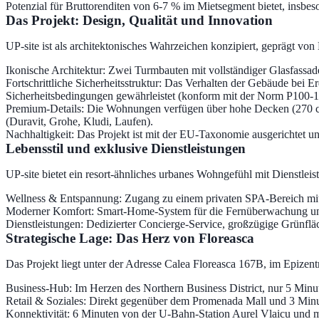
Potenzial für Bruttorenditen von 6-7 % im Mietsegment bietet, insbes
Das Projekt: Design, Qualität und Innovation
UP-site ist als architektonisches Wahrzeichen konzipiert, geprägt von
Ikonische Architektur: Zwei Turmbauten mit vollständiger Glasfassad
Fortschrittliche Sicherheitsstruktur: Das Verhalten der Gebäude bei
Sicherheitsbedingungen gewährleistet (konform mit der Norm P100-1
Premium-Details: Die Wohnungen verfügen über hohe Decken (270 cm
(Duravit, Grohe, Kludi, Laufen).
Nachhaltigkeit: Das Projekt ist mit der EU-Taxonomie ausgerichtet u
Lebensstil und exklusive Dienstleistungen
UP-site bietet ein resort-ähnliches urbanes Wohngefühl mit Dienstleis
Wellness & Entspannung: Zugang zu einem privaten SPA-Bereich mit
Moderner Komfort: Smart-Home-System für die Fernüberwachung un
Dienstleistungen: Dedizierter Concierge-Service, großzügige Grünfläc
Strategische Lage: Das Herz von Floreasca
Das Projekt liegt unter der Adresse Calea Floreasca 167B, im Epizent
Business-Hub: Im Herzen des Northern Business District, nur 5 Minut
Retail & Soziales: Direkt gegenüber dem Promenada Mall und 3 Min
Konnektivität: 6 Minuten von der U-Bahn-Station Aurel Vlaicu und mi