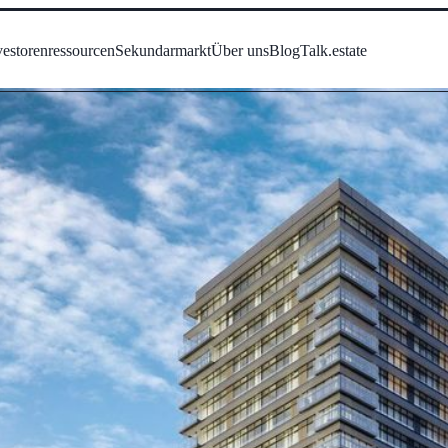
vestorenressourcen
Sekundarmarkt
Über uns
Blog
Talk.estate