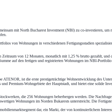
 gemeinsam mit North Bucharest Investment (NBI) zu co-investieren
fen.
rtfolios von Wohnungen in verschiedenen Fertigungsstadien spezialisiert
nen Zeitraum von 12 Monaten, monatlich mit 1,25 % brutto gezahlt, und d
mme auf den fertigen und registrierten Wohnungen im NBI-Portfolio besi
e ATENOR, ist die erste prestigeträchtige Wohnentwicklung des Untern
ubs und Premium-Wohngebiete der Hauptstadt, und bietet eine solide Inv
tockwerken, die 256 Wohnungen beherbergen werden. Die Nachfrage hat
chwertigen Wohnungen im Norden Bukarests unterstreicht. Die Fertigstel
Immobilienmarktsegment dar, ein Markt, der von kontinuierlichem Interes