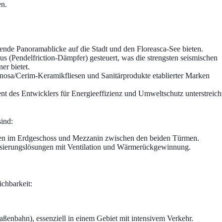
en.
ende Panoramablicke auf die Stadt und den Floreasca-See bieten.
s (Pendelfriction-Dämpfer) gesteuert, was die strengsten seismischen
r bietet.
sa/Cerim-Keramikfliesen und Sanitärprodukte etablierter Marken
t des Entwicklers für Energieeffizienz und Umweltschutz unterstreich
sind:
gen im Erdgeschoss und Mezzanin zwischen den beiden Türmen.
sierungslösungen mit Ventilation und Wärmerückgewinnung.
ichbarkeit:
ßenbahn), essenziell in einem Gebiet mit intensivem Verkehr.