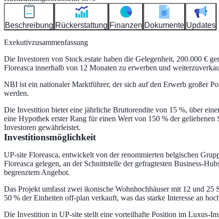
Beschreibung
Rückerstattung
Finanzen
Dokumente
Updates
Exekutivzusammenfassung
Die Investoren von Stock.estate haben die Gelegenheit, 200.000 €
Floreasca innerhalb von 12 Monaten zu erwerben und weiterzuverkau
NBI ist ein nationaler Marktführer, der sich auf den Erwerb großer Po
werden.
Die Investition bietet eine jährliche Bruttorendite von 15 %, über ei
eine Hypothek erster Rang für einen Wert von 150 % der geliehenen Su
Investoren gewährleistet.
Investitionsmöglichkeit
UP-site Floreasca, entwickelt von der renommierten belgischen Grupp
Floreasca gelegen, an der Schnittstelle der gefragtesten Business-H
begrenztem Angebot.
Das Projekt umfasst zwei ikonische Wohnhochhäuser mit 12 und 25 S
50 % der Einheiten off-plan verkauft, was das starke Interesse an ho
Die Investition in UP-site stellt eine vorteilhafte Position im Luxus-