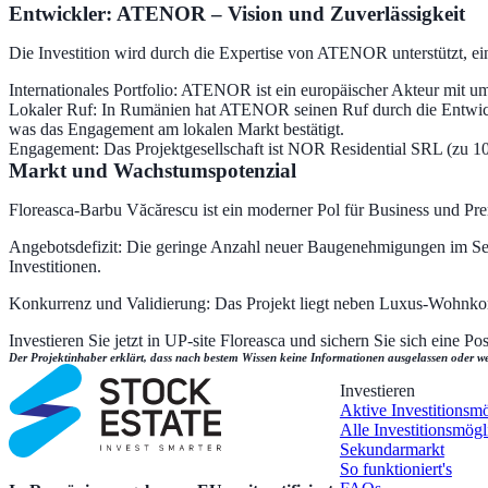
Entwickler: ATENOR – Vision und Zuverlässigkeit
Die Investition wird durch die Expertise von ATENOR unterstützt, ei
Internationales Portfolio: ATENOR ist ein europäischer Akteur mit um
Lokaler Ruf: In Rumänien hat ATENOR seinen Ruf durch die Entwic
was das Engagement am lokalen Markt bestätigt.
Engagement: Das Projektgesellschaft ist NOR Residential SRL (zu 1
Markt und Wachstumspotenzial
Floreasca-Barbu Văcărescu ist ein moderner Pol für Business und Pre
Angebotsdefizit: Die geringe Anzahl neuer Baugenehmigungen im Sekt
Investitionen.
Konkurrenz und Validierung: Das Projekt liegt neben Luxus-Wohnkomp
Investieren Sie jetzt in UP-site Floreasca und sichern Sie sich eine P
Der Projektinhaber erklärt, dass nach bestem Wissen keine Informationen ausgelassen oder wese
Investieren
Aktive Investitionsm
Alle Investitionsmögl
Sekundarmarkt
So funktioniert's