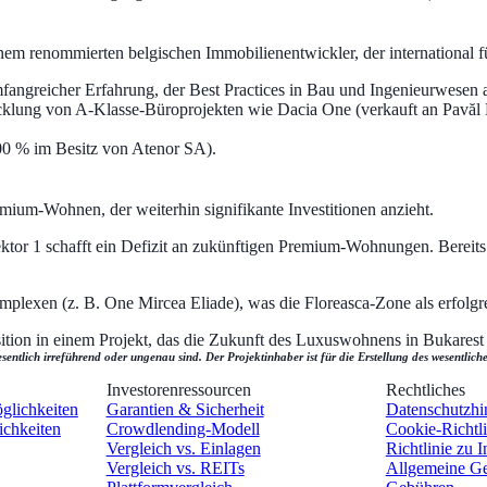
nem renommierten belgischen Immobilienentwickler, der international f
fangreicher Erfahrung, der Best Practices in Bau und Ingenieurwesen a
klung von A-Klasse-Büroprojekten wie Dacia One (verkauft an Pavăl
00 % im Besitz von Atenor SA).
mium-Wohnen, der weiterhin signifikante Investitionen anzieht.
or 1 schafft ein Defizit an zukünftigen Premium-Wohnungen. Bereits 
lexen (z. B. One Mircea Eliade), was die Floreasca-Zone als erfolgr
osition in einem Projekt, das die Zukunft des Luxuswohnens in Bukarest 
ntlich irreführend oder ungenau sind. Der Projektinhaber ist für die Erstellung des wesentliche
Investorenressourcen
Rechtliches
öglichkeiten
Garantien & Sicherheit
Datenschutzhi
ichkeiten
Crowdlending-Modell
Cookie-Richtli
Vergleich vs. Einlagen
Richtlinie zu I
Vergleich vs. REITs
Allgemeine Ge