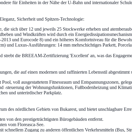
ondere für Einheiten in der Nähe der U-Bahn und internationaler Schul
 Eleganz, Sicherheit und Spitzen-Technologie:
e, die sich über 12 und jeweils 25 Stockwerke erheben und atemberaub
 Erdbeben und Windkräften wird durch ein Energiedissipationsmechanismu
-2013 und Eurocode 8) und ein höheres Komfortniveau für die Bewohne
) und Luxus-Ausführungen: 14 mm mehrschichtiges Parkett, Porcelano
nd strebt die BREEAM-Zertifizierung 'Excellent' an, was das Engagemen
tungen, die auf einen modernen und raffinierten Lebensstil abgestimmt 
 Pool, voll ausgestattetem Fitnessraum und Entspannungszonen, gele
d -steuerung der Wohnungsfunktionen, Fußbodenheizung und Klimati
hen und unterirdischer Parkplatz.
rum des nördlichen Gebiets von Bukarest, und bietet unschlagbare Erre
en von den prestigeträchtigsten Bürogebäuden entfernt.
uten vom Floreasca-See.
t schnellem Zugang zu anderen öffentlichen Verkehrsmitteln (Bus, Stra