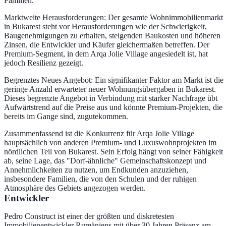
Familien.
Marktweite Herausforderungen: Der gesamte Wohnimmobilienmarkt
in Bukarest steht vor Herausforderungen wie der Schwierigkeit,
Baugenehmigungen zu erhalten, steigenden Baukosten und höheren
Zinsen, die Entwickler und Käufer gleichermaßen betreffen. Der
Premium-Segment, in dem Arqa Jolie Village angesiedelt ist, hat
jedoch Resilienz gezeigt.
Begrenztes Neues Angebot: Ein signifikanter Faktor am Markt ist die
geringe Anzahl erwarteter neuer Wohnungsübergaben in Bukarest.
Dieses begrenzte Angebot in Verbindung mit starker Nachfrage übt
Aufwärtstrend auf die Preise aus und könnte Premium-Projekten, die
bereits im Gange sind, zugutekommen.
Zusammenfassend ist die Konkurrenz für Arqa Jolie Village
hauptsächlich von anderen Premium- und Luxuswohnprojekten im
nördlichen Teil von Bukarest. Sein Erfolg hängt von seiner Fähigkeit
ab, seine Lage, das "Dorf-ähnliche" Gemeinschaftskonzept und
Annehmlichkeiten zu nutzen, um Endkunden anzuziehen,
insbesondere Familien, die von den Schulen und der ruhigen
Atmosphäre des Gebiets angezogen werden.
Entwickler
Pedro Construct ist einer der größten und diskretesten
Immobilienentwickler Rumäniens mit über 30 Jahren Präsenz am