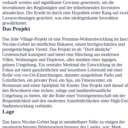
verkauft werden und signifikante Gewinne generieren, um die
Investitionen des Begünstigten und der teilnehmenden Investoren
abzudecken. Der Kredit ist durch eine Hypothek erster Rang auf zwei
Luxuswohnungen gesichert, was eine niedrigriskante Investition
gewährleistet.
Das Projekt
Das Jolie Village-Projekt ist eine Premium-Wohnentwicklung im Ianc
Nicolae-Gebiet im nördlichen Bukarest, einem hochgeschätzten und
prestigeträchtigen Viertel. Das Projekt ist als "Dorf-ähnliche"
Gemeinschaft konzipiert und bietet eine Mischung aus modernen
Villen, Wohnungen und Duplexen, alles inmitten einer üppigen,
grünen Umgebung. Ein zentrales Merkmal der Entwicklung ist der
Fokus auf einen ganzheitlichen und luxuriösen Lebensstil mit einer
Reihe von vor-Ort-Einrichtungen, darunter ausgedehnte Parks und
Grünflächen, ein privater Pool, ein Spa, ein Fitnesscenter, ein
Restaurant und einen Spielplatz für Kinder. Das Projekt zielt darauf a
den Bewohnern eine sichere, ruhige und familienfreundliche
Umgebung zu bieten, die die Ruhe einer Vorortgemeinschaft mit der
Bequemlichkeit und den modernen Annehmlichkeiten einer High-En
Stadtentwicklung verbindet.
Lage
Das Iancu Nicolae-Gebiet liegt in unmittelbarer Nähe zu einigen der
prestigeträchtigsten Bildungseinrichtungen des Landes, wie: Mark