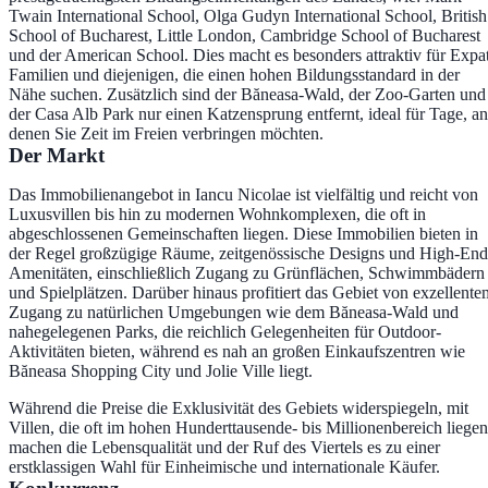
Twain International School, Olga Gudyn International School, British
School of Bucharest, Little London, Cambridge School of Bucharest
und der American School. Dies macht es besonders attraktiv für Expa
Familien und diejenigen, die einen hohen Bildungsstandard in der
Nähe suchen. Zusätzlich sind der Băneasa-Wald, der Zoo-Garten und
der Casa Alb Park nur einen Katzensprung entfernt, ideal für Tage, an
denen Sie Zeit im Freien verbringen möchten.
Der Markt
Das Immobilienangebot in Iancu Nicolae ist vielfältig und reicht von
Luxusvillen bis hin zu modernen Wohnkomplexen, die oft in
abgeschlossenen Gemeinschaften liegen. Diese Immobilien bieten in
der Regel großzügige Räume, zeitgenössische Designs und High-End
Amenitäten, einschließlich Zugang zu Grünflächen, Schwimmbädern
und Spielplätzen. Darüber hinaus profitiert das Gebiet von exzellente
Zugang zu natürlichen Umgebungen wie dem Băneasa-Wald und
nahegelegenen Parks, die reichlich Gelegenheiten für Outdoor-
Aktivitäten bieten, während es nah an großen Einkaufszentren wie
Băneasa Shopping City und Jolie Ville liegt.
Während die Preise die Exklusivität des Gebiets widerspiegeln, mit
Villen, die oft im hohen Hunderttausende- bis Millionenbereich liegen
machen die Lebensqualität und der Ruf des Viertels es zu einer
erstklassigen Wahl für Einheimische und internationale Käufer.