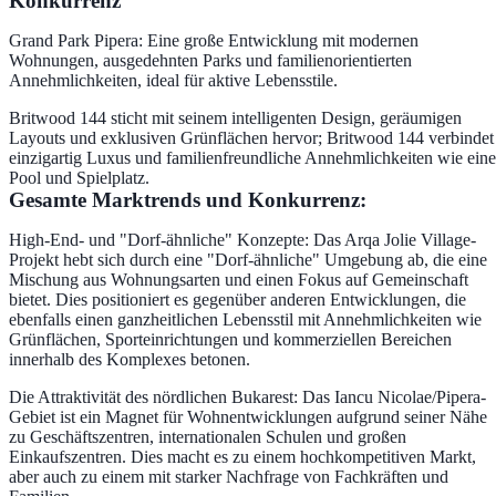
Konkurrenz
Grand Park Pipera: Eine große Entwicklung mit modernen
Wohnungen, ausgedehnten Parks und familienorientierten
Annehmlichkeiten, ideal für aktive Lebensstile.
Britwood 144 sticht mit seinem intelligenten Design, geräumigen
Layouts und exklusiven Grünflächen hervor; Britwood 144 verbindet
einzigartig Luxus und familienfreundliche Annehmlichkeiten wie ein
Pool und Spielplatz.
Gesamte Marktrends und Konkurrenz:
High-End- und "Dorf-ähnliche" Konzepte: Das Arqa Jolie Village-
Projekt hebt sich durch eine "Dorf-ähnliche" Umgebung ab, die eine
Mischung aus Wohnungsarten und einen Fokus auf Gemeinschaft
bietet. Dies positioniert es gegenüber anderen Entwicklungen, die
ebenfalls einen ganzheitlichen Lebensstil mit Annehmlichkeiten wie
Grünflächen, Sporteinrichtungen und kommerziellen Bereichen
innerhalb des Komplexes betonen.
Die Attraktivität des nördlichen Bukarest: Das Iancu Nicolae/Pipera-
Gebiet ist ein Magnet für Wohnentwicklungen aufgrund seiner Nähe
zu Geschäftszentren, internationalen Schulen und großen
Einkaufszentren. Dies macht es zu einem hochkompetitiven Markt,
aber auch zu einem mit starker Nachfrage von Fachkräften und