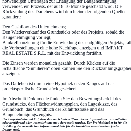
notwendigen Unterlagen zur Erlangung der Baugenehmigung
verwendet, ein Prozess, der auf 8-10 Monate geschätzt wird. Die
Rückzahlung des Darlehens wird durch eine der folgenden Quellen
garantiert:
Den Cashflow des Unternehmens;
Den Wiederverkauf des Grundstücks oder des Projekts, sobald die
Baugenehmigung vorliegt;
Bankrefinanzierung für die Entwicklung des endgültigen Projekts, fal
die Vorbestellungen eine hohe Nachfrage anzeigen und IMPAKT
REAL ESTATE S.R.L. mit der Entwicklung fortfährt.
Die Zinsen werden monatlich gezahlt. Durch Klicken auf die
Schaltfläche "Simulieren" oben können Sie den Rückzahlungsgraphe
anzeigen.
Das Darlehen ist durch eine Hypothek ersten Ranges auf das
projektspezifische Grundstück gesichert.
Im Abschnitt Dokumente finden Sie: den Bewertungsbericht des
Grundstücks, den Flächenwidmungsplan, den Lageskizze, das
Grundbuch, das Grundbuch der Zufahrtsstraße und das
Baugenehmigungszeugnis.
Der Projektinhaber erklärt, dass ihm nach bestem Wissen keine Informationen vorenthalten
oder irreführend oder wesentlich ungenau dargestellt wurden. Der Projektinhaber ist für die
Erstellung des wesentlichen Informationsblatts für die Investition verantwortlich (siehe
Dokumente).