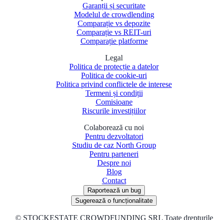
Garanții și securitate
Modelul de crowdlending
Comparație vs depozite
Comparație vs REIT-uri
Comparație platforme
Legal
Politica de protecție a datelor
Politica de cookie-uri
Politica privind conflictele de interese
Termeni și condiții
Comisioane
Riscurile investițiilor
Colaborează cu noi
Pentru dezvoltatori
Studiu de caz North Group
Pentru parteneri
Despre noi
Blog
Contact
Raportează un bug
Sugerează o funcționalitate
©
STOCKESTATE CROWDFUNDING SRL Toate drepturile