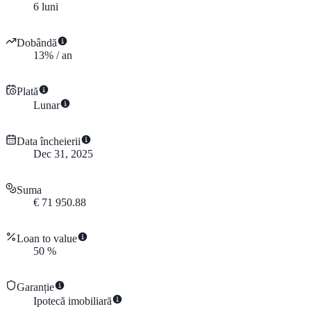
6
luni
Dobândă
13
%
/
an
Plată
Lunar
Data încheierii
Dec 31, 2025
Suma
€
71 950.88
Loan to value
50
%
Garanție
Ipotecă imobiliară