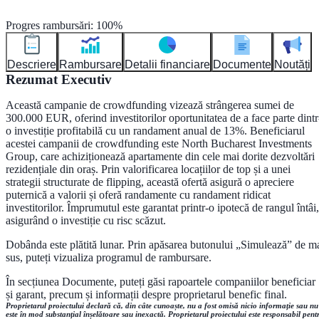
Progres rambursări
:
100
%
Descriere
Rambursare
Detalii financiare
Documente
Noutăți
Rezumat Executiv
Această campanie de crowdfunding vizează strângerea sumei de
300.000 EUR, oferind investitorilor oportunitatea de a face parte dintr
o investiție profitabilă cu un randament anual de 13%. Beneficiarul
acestei campanii de crowdfunding este North Bucharest Investments
Group, care achiziționează apartamente din cele mai dorite dezvoltări
rezidențiale din oraș. Prin valorificarea locațiilor de top și a unei
strategii structurate de flipping, această ofertă asigură o apreciere
puternică a valorii și oferă randamente cu randament ridicat
investitorilor. Împrumutul este garantat printr-o ipotecă de rangul întâi,
asigurând o investiție cu risc scăzut.
Dobânda este plătită lunar. Prin apăsarea butonului „Simulează” de m
sus, puteți vizualiza programul de rambursare.
În secțiunea Documente, puteți găsi rapoartele companiilor beneficiar
și garant, precum și informații despre proprietarul benefic final.
Proprietarul proiectului declară că, din câte cunoaște, nu a fost omisă nicio informație sau nu
este în mod substanțial înșelătoare sau inexactă. Proprietarul proiectului este responsabil pent