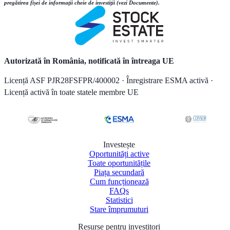
pregătirea fișei de informații cheie de investiții (vezi Documente).
Autorizată în România, notificată în întreaga UE
Licență ASF PJR28FSFPR/400002 · Înregistrare ESMA activă ·
Licență activă în toate statele membre UE
Investește
Oportunități active
Toate oportunitățile
Piața secundară
Cum funcționează
FAQs
Statistici
Stare împrumuturi
Resurse pentru investitori