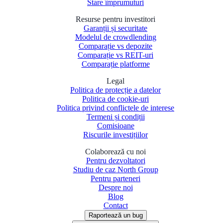
Stare împrumuturi
Resurse pentru investitori
Garanții și securitate
Modelul de crowdlending
Comparație vs depozite
Comparație vs REIT-uri
Comparație platforme
Legal
Politica de protecție a datelor
Politica de cookie-uri
Politica privind conflictele de interese
Termeni și condiții
Comisioane
Riscurile investițiilor
Colaborează cu noi
Pentru dezvoltatori
Studiu de caz North Group
Pentru parteneri
Despre noi
Blog
Contact
Raportează un bug