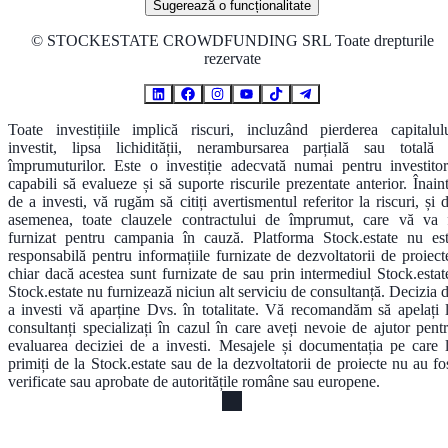
Sugerează o funcționalitate
©
STOCKESTATE CROWDFUNDING SRL Toate drepturile
rezervate
Toate investițiile implică riscuri, incluzând pierderea capitalul
investit, lipsa lichidității, nerambursarea parțială sau totală
împrumuturilor. Este o investiție adecvată numai pentru investitor
capabili să evalueze și să suporte riscurile prezentate anterior. Înain
de a investi, vă rugăm să citiți avertismentul referitor la riscuri, și 
asemenea, toate clauzele contractului de împrumut, care vă va 
furnizat pentru campania în cauză. Platforma Stock.estate nu es
responsabilă pentru informațiile furnizate de dezvoltatorii de proiect
chiar dacă acestea sunt furnizate de sau prin intermediul Stock.estat
Stock.estate nu furnizează niciun alt serviciu de consultanță. Decizia 
a investi vă aparține Dvs. în totalitate. Vă recomandăm să apelați 
consultanți specializați în cazul în care aveți nevoie de ajutor pent
evaluarea deciziei de a investi. Mesajele și documentația pe care 
primiți de la Stock.estate sau de la dezvoltatorii de proiecte nu au fo
verificate sau aprobate de autoritățile române sau europene.