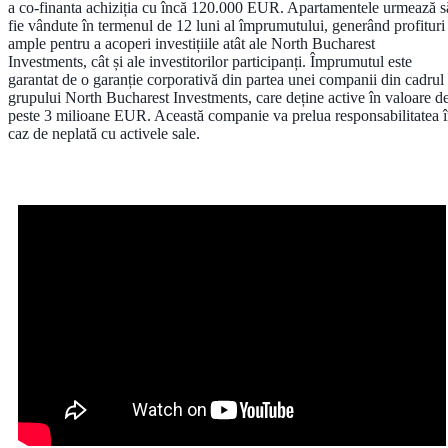
a co-finanta achiziția cu încă 120.000 EUR. Apartamentele urmează s
fie vândute în termenul de 12 luni al împrumutului, generând profituri
ample pentru a acoperi investițiile atât ale North Bucharest
Investments, cât și ale investitorilor participanți. Împrumutul este
garantat de o garanție corporativă din partea unei companii din cadrul
grupului North Bucharest Investments, care deține active în valoare d
peste 3 milioane EUR. Această companie va prelua responsabilitatea 
caz de neplată cu activele sale.