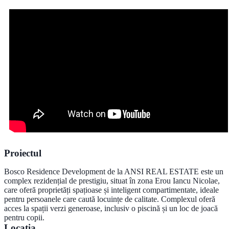
Proiectul
Bosco Residence Development de la ANSI REAL ESTATE este un
complex rezidențial de prestigiu, situat în zona Erou Iancu Nicolae,
care oferă proprietăți spațioase și inteligent compartimentate, ideale
pentru persoanele care caută locuințe de calitate. Complexul oferă
acces la spații verzi generoase, inclusiv o piscină și un loc de joacă
pentru copii.
Locația