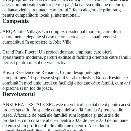
adesea în intervalul sutelor de mii până la câteva milioane de euro,
calitatea vieții și reputația cartierului îl fac o alegere de prim rang
pentru cumpărătorii locali și internaționali.
Competiția
ARQA Jolie Village: Un complex rezidențial modern, care oferă
apartamente elegante și case de oraș, cu acces la spații verzi și
cumpărături în apropiere la Jolie Ville.
Grand Park Pipera: Un proiect de mare amploare care oferă
apartamente moderne, parcuri extinse și facilități orientate către familii
perfect pentru un stil de viață activ.
Bosco Residence Se Remarcă: Cu un design inteligent,
compartimentări spațioase și spații verzi exclusive, Bosco Residence
combină în mod unic luxul cu facilități orientate către familii, cum ar f
o piscină și un loc de joacă.
Dezvoltatorul
ANSI REAL ESTATE SRL este un vehicul special creat pentru acest
proiect specific. În spatele companiei se află familia Apreutese din
Arad. Afacerile de bază ale familiei sunt logistica și industria de
producție, cu o cifră de afaceri pentru 2023 de peste 230 de milioane
de euro și un profit de 42 de milioane de euro. Acest lucru
consolidează stabilitatea financiară a grupului.