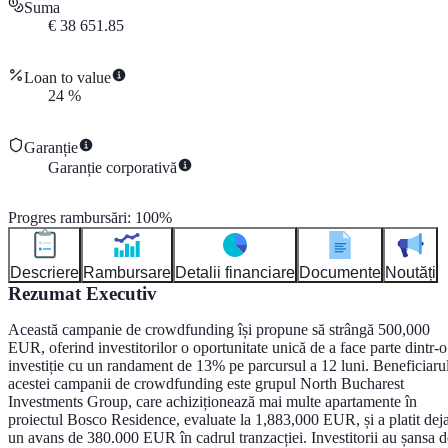
Suma
€
38 651.85
Loan to value
24
%
Garanție
Garanție corporativă
Progres rambursări
:
100
%
Descriere
Rambursare
Detalii financiare
Documente
Noutăți
Rezumat Executiv
Această campanie de crowdfunding își propune să strângă 500,000
EUR, oferind investitorilor o oportunitate unică de a face parte dintr-o
investiție cu un randament de 13% pe parcursul a 12 luni. Beneficiaru
acestei campanii de crowdfunding este grupul North Bucharest
Investments Group, care achiziționează mai multe apartamente în
proiectul Bosco Residence, evaluate la 1,883,000 EUR, și a platit dej
un avans de 380.000 EUR în cadrul tranzacției. Investitorii au șansa d