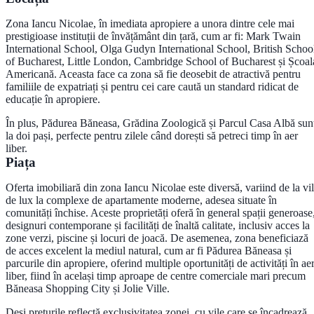
Zona Iancu Nicolae, în imediata apropiere a unora dintre cele mai
prestigioase instituții de învățământ din țară, cum ar fi: Mark Twain
International School, Olga Gudyn International School, British Schoo
of Bucharest, Little London, Cambridge School of Bucharest și Școal
Americană. Aceasta face ca zona să fie deosebit de atractivă pentru
familiile de expatriați și pentru cei care caută un standard ridicat de
educație în apropiere.
În plus, Pădurea Băneasa, Grădina Zoologică și Parcul Casa Albă sun
la doi pași, perfecte pentru zilele când dorești să petreci timp în aer
liber.
Piața
Oferta imobiliară din zona Iancu Nicolae este diversă, variind de la vi
de lux la complexe de apartamente moderne, adesea situate în
comunități închise. Aceste proprietăți oferă în general spații generoase
designuri contemporane și facilități de înaltă calitate, inclusiv acces la
zone verzi, piscine și locuri de joacă. De asemenea, zona beneficiază
de acces excelent la mediul natural, cum ar fi Pădurea Băneasa și
parcurile din apropiere, oferind multiple oportunități de activități în ae
liber, fiind în același timp aproape de centre comerciale mari precum
Băneasa Shopping City și Jolie Ville.
Deși prețurile reflectă exclusivitatea zonei, cu vile care se încadrează