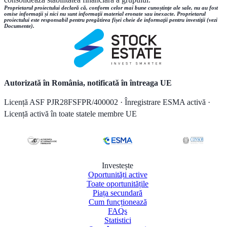
Proprietarul proiectului declară că, conform celor mai bune cunoștințe ale sale, nu au fost
omise informații și nici nu sunt informații material eronate sau inexacte. Proprietarul
proiectului este responsabil pentru pregătirea fișei cheie de informații pentru investiții (vezi
Documente).
Autorizată în România, notificată în întreaga UE
Licență ASF PJR28FSFPR/400002 · Înregistrare ESMA activă ·
Licență activă în toate statele membre UE
Investește
Oportunități active
Toate oportunitățile
Piața secundară
Cum funcționează
FAQs
Statistici