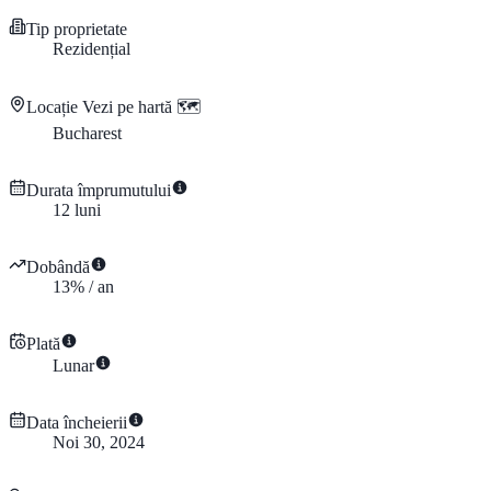
Tip proprietate
Rezidențial
Locație
Vezi pe hartă 🗺️
Bucharest
Durata împrumutului
12
luni
Dobândă
13
%
/
an
Plată
Lunar
Data încheierii
Noi 30, 2024