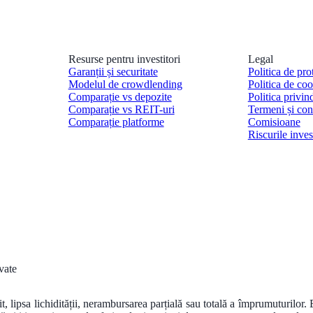
Resurse pentru investitori
Legal
Garanții și securitate
Politica de pro
Modelul de crowdlending
Politica de coo
Comparație vs depozite
Politica privin
Comparație vs REIT-uri
Termeni și cond
Comparație platforme
Comisioane
Riscurile invest
ate
tit, lipsa lichidității, nerambursarea parțială sau totală a împrumuturilor.