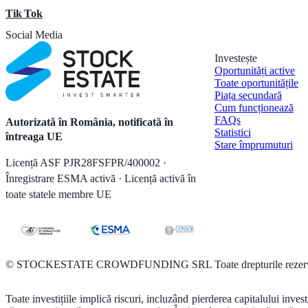
Tik Tok
Social Media
Investește
Oportunități active
Toate oportunitățile
Piața secundară
Cum funcționează
FAQs
Autorizată în România, notificată în
Statistici
întreaga UE
Stare împrumuturi
Licență ASF PJR28FSFPR/400002 ·
Înregistrare ESMA activă · Licență activă în
toate statele membre UE
©
STOCKESTATE CROWDFUNDING SRL Toate drepturile rezerv
Toate investițiile implică riscuri, incluzând pierderea capitalului inves