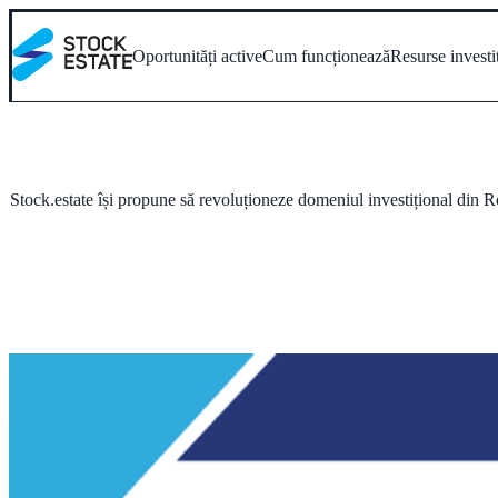
Oportunități active
Cum funcționează
Resurse investi
Stock.estate își propune să revoluționeze domeniul investițional din R