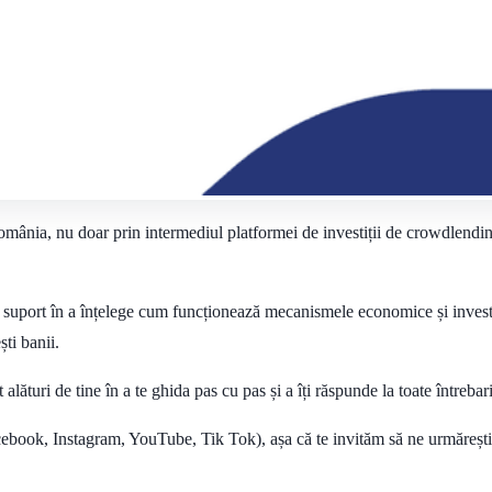
mânia, nu doar prin intermediul platformei de investiții de crowdlending
 suport în a înțelege cum funcționează mecanismele economice și investiti
ști banii.
lături de tine în a te ghida pas cu pas și a îți răspunde la toate întrebari
ebook, Instagram, YouTube, Tik Tok), așa că te invităm să ne urmărești și