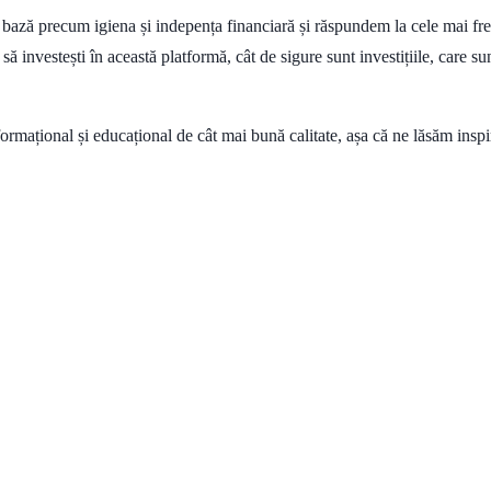
bază precum igiena și indepența financiară și răspundem la cele mai frecv
ă investești în această platformă, cât de sigure sunt investițiile, care sun
rmațional și educațional de cât mai bună calitate, așa că ne lăsăm inspira