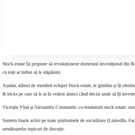
Stock.estate își propune să revoluționeze domeniul investițional din Ro
cu toții ar trebui să le stăpânim.
Așadar, alături de membrii echipei Stock.estate, te ghidăm și îți oferim
& tricks pe care să le ai în vedere atunci când decizi unde să îți investe
Vicențiu Vlad și Alexandru Constantin, co-fondatorii stock.estate, sunt a
Suntem foarte activi pe toate platformele de socializare (LinkedIn, Fac
următoarelor topicuri de discuție.