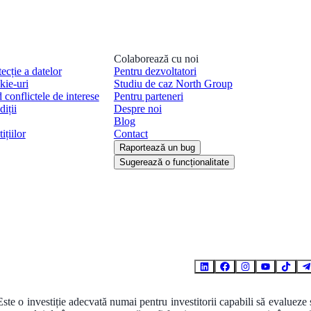
Colaborează cu noi
tecție a datelor
Pentru dezvoltatori
kie-uri
Studiu de caz North Group
d conflictele de interese
Pentru parteneri
iții
Despre noi
Blog
ițiilor
Contact
Raportează un bug
Sugerează o funcționalitate
 Este o investiție adecvată numai pentru investitorii capabili să evalueze 