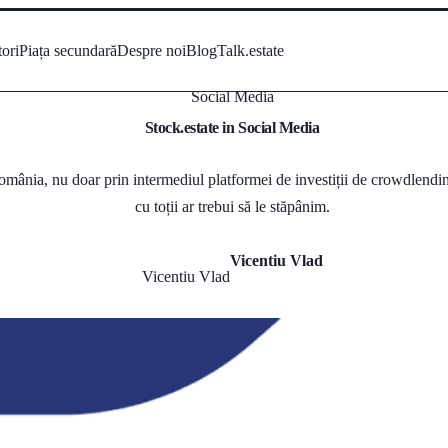
tori
Piața secundară
Despre noi
Blog
Talk.estate
Social Media
Stock.estate in Social Media
omânia, nu doar prin intermediul platformei de investiții de crowdlending
cu toții ar trebui să le stăpânim.
Vicentiu Vlad
Vicentiu Vlad