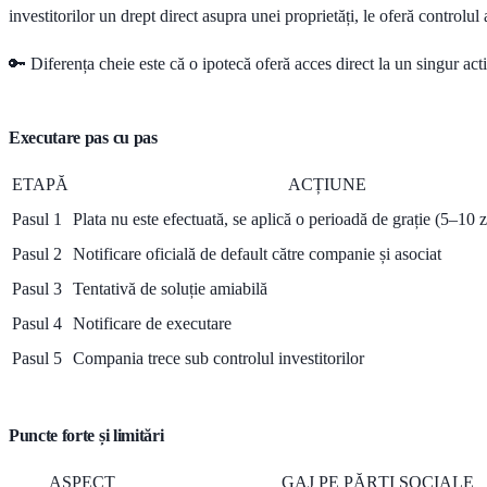
investitorilor un drept direct asupra unei proprietăți, le oferă controlul 
🔑 Diferența cheie este că o ipotecă oferă acces direct la un singur acti
Executare pas cu pas
ETAPĂ
ACȚIUNE
Pasul 1
Plata nu este efectuată, se aplică o perioadă de grație (5–10 z
Pasul 2
Notificare oficială de default către companie și asociat
Pasul 3
Tentativă de soluție amiabilă
Pasul 4
Notificare de executare
Pasul 5
Compania trece sub controlul investitorilor
Puncte forte și limitări
ASPECT
GAJ PE PĂRȚI SOCIALE