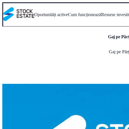
Oportunități active
Cum funcționează
Resurse investi
Gaj pe Părț
Gaj pe Păr