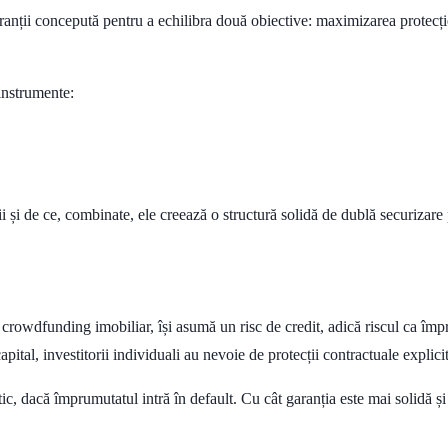
nții concepută pentru a echilibra două obiective: maximizarea protecției i
 instrumente:
 și de ce, combinate, ele creează o structură solidă de dublă securizare p
e crowdfunding imobiliar, își asumă un risc de credit, adică riscul ca î
capital, investitorii individuali au nevoie de protecții contractuale explici
tic, dacă împrumutatul intră în default. Cu cât garanția este mai solidă și 