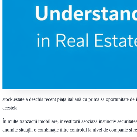
stock.estate a deschis recent piața italiană cu prima sa oportunitate de in
acesteia.
În multe tranzacții imobiliare, investitorii asociază instinctiv securitate
anumite situații, o combinație între controlul la nivel de companie și re