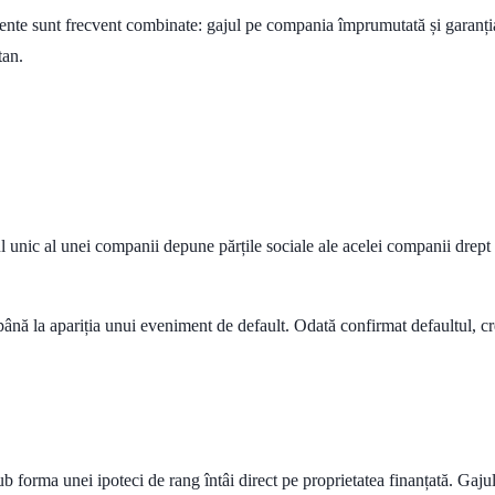
ente sunt frecvent combinate: gajul pe compania împrumutată și garanția
tan.
ul unic al unei companii depune părțile sociale ale acelei companii drept
 până la apariția unui eveniment de default. Odată confirmat defaultul, cre
sub forma unei ipoteci de rang întâi direct pe proprietatea finanțată. Gajul