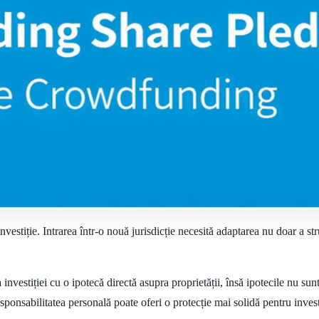
vestiție. Intrarea într-o nouă jurisdicție necesită adaptarea nu doar a struc
a investiției cu o ipotecă directă asupra proprietății, însă ipotecile nu su
sponsabilitatea personală poate oferi o protecție mai solidă pentru investi