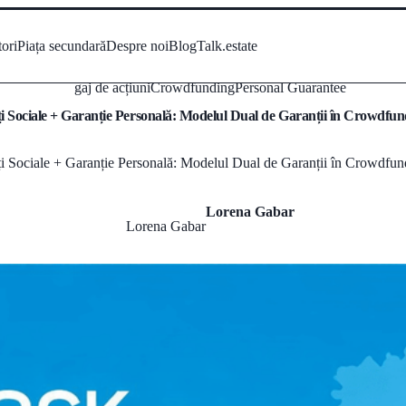
tori
Piața secundară
Despre noi
Blog
Talk.estate
gaj de acțiuni
Crowdfunding
Personal Guarantee
i Sociale + Garanție Personală: Modelul Dual de Garanții în Crowdfun
ți Sociale + Garanție Personală: Modelul Dual de Garanții în Crowdfun
Lorena Gabar
Lorena Gabar