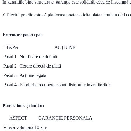
În garanțiile bine structurate, garanția este solidară, ceea ce înseamnă
⚡ Efectul practic este că platforma poate solicita plata simultan de la 
Executare pas cu pas
ETAPĂ
ACȚIUNE
Pasul 1
Notificare de default
Pasul 2
Cerere directă de plată
Pasul 3
Acțiune legală
Pasul 4
Fondurile recuperate sunt distribuite investitorilor
Puncte forte și limitări
ASPECT
GARANȚIE PERSONALĂ
Viteză voluntară
10 zile