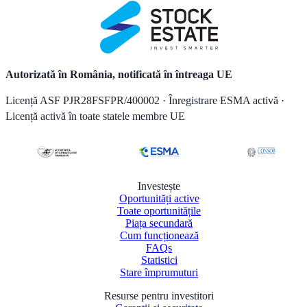
Autorizată în România, notificată în întreaga UE
Licență ASF PJR28FSFPR/400002 · Înregistrare ESMA activă ·
Licență activă în toate statele membre UE
Investește
Oportunități active
Toate oportunitățile
Piața secundară
Cum funcționează
FAQs
Statistici
Stare împrumuturi
Resurse pentru investitori