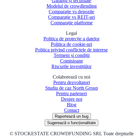
Garanții și securitate
Modelul de crowdlending
Comparație vs depozite
Comparație vs REIT-uri
Comparație platforme
Legal
Politica de protecție a datelor
Politica de cookie-uri
Politica privind conflictele de interese
Termeni și condiții
Comisioane
Riscurile investițiilor
Colaborează cu noi
Pentru dezvoltatori
Studiu de caz North Group
Pentru parteneri
Despre noi
Blog
Contact
Raportează un bug
Sugerează o funcționalitate
©
STOCKESTATE CROWDFUNDING SRL Toate drepturile