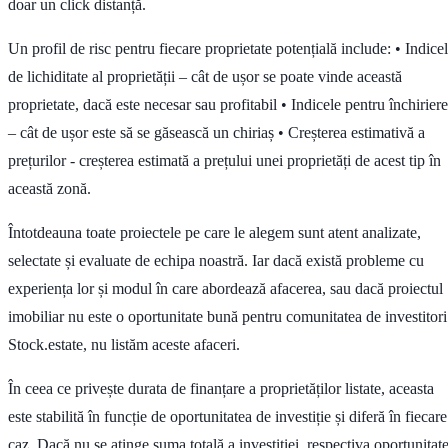
doar un click distanță.
Un profil de risc pentru fiecare proprietate potențială include: • Indice
de lichiditate al proprietății – cât de ușor se poate vinde această
proprietate, dacă este necesar sau profitabil • Indicele pentru închiriere
– cât de ușor este să se găsească un chiriaș • Creșterea estimativă a
prețurilor - creșterea estimată a prețului unei proprietăți de acest tip în
această zonă.
Întotdeauna toate proiectele pe care le alegem sunt atent analizate,
selectate și evaluate de echipa noastră. Iar dacă există probleme cu
experiența lor și modul în care abordează afacerea, sau dacă proiectul
imobiliar nu este o oportunitate bună pentru comunitatea de investitori
Stock.estate, nu listăm aceste afaceri.
În ceea ce privește durata de finanțare a proprietăților listate, aceasta
este stabilită în funcție de oportunitatea de investiție și diferă în fiecare
caz. Dacă nu se atinge suma totală a investiției, respectiva oportunitat