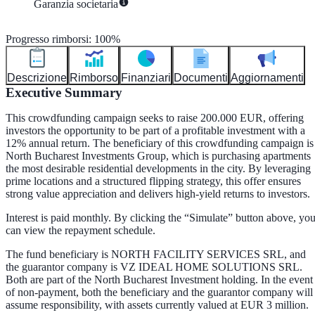
Garanzia societaria
Progresso rimborsi
:
100
%
Descrizione
Rimborso
Finanziari
Documenti
Aggiornamenti
Executive Summary
This crowdfunding campaign seeks to raise 200.000 EUR, offering
investors the opportunity to be part of a profitable investment with a
12% annual return. The beneficiary of this crowdfunding campaign is
North Bucharest Investments Group, which is purchasing apartments
the most desirable residential developments in the city. By leveraging
prime locations and a structured flipping strategy, this offer ensures
strong value appreciation and delivers high-yield returns to investors.
Interest is paid monthly. By clicking the “Simulate” button above, yo
can view the repayment schedule.
The fund beneficiary is NORTH FACILITY SERVICES SRL, and
the guarantor company is VZ IDEAL HOME SOLUTIONS SRL.
Both are part of the North Bucharest Investment holding. In the event
of non-payment, both the beneficiary and the guarantor company will
assume responsibility, with assets currently valued at EUR 3 million.