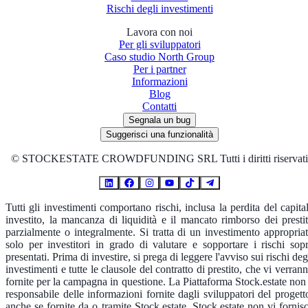
Rischi degli investimenti
Lavora con noi
Per gli sviluppatori
Caso studio North Group
Per i partner
Informazioni
Blog
Contatti
Segnala un bug
Suggerisci una funzionalità
©
STOCKESTATE CROWDFUNDING SRL Tutti i diritti riservati
Tutti gli investimenti comportano rischi, inclusa la perdita del capita
investito, la mancanza di liquidità e il mancato rimborso dei prestit
parzialmente o integralmente. Si tratta di un investimento appropria
solo per investitori in grado di valutare e sopportare i rischi sop
presentati. Prima di investire, si prega di leggere l'avviso sui rischi deg
investimenti e tutte le clausole del contratto di prestito, che vi verran
fornite per la campagna in questione. La Piattaforma Stock.estate non
responsabile delle informazioni fornite dagli sviluppatori del progett
anche se fornite da o tramite Stock.estate. Stock.estate non vi fornis