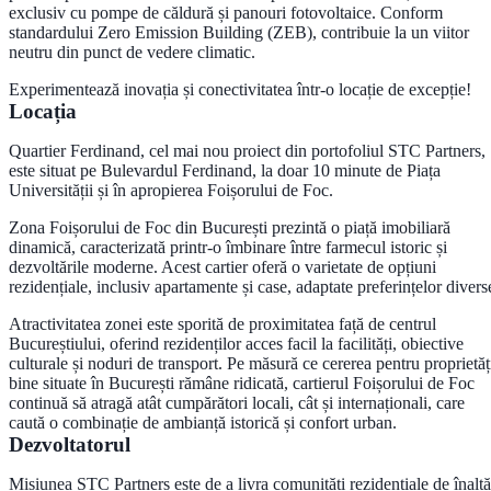
exclusiv cu
pompe de căldură și panouri fotovoltaice
. Conform
standardului
Zero Emission Building (ZEB)
, contribuie la un viitor
neutru din punct de vedere climatic.
Experimentează inovația și conectivitatea într-o locație de excepție!
Locația
Quartier Ferdinand
, cel mai nou proiect din portofoliul STC Partners,
este situat pe
Bulevardul Ferdinand
, la doar
10 minute de Piața
Universității
și în apropierea Foișorului de Foc.
Zona Foișorului de Foc din București prezintă o piață imobiliară
dinamică, caracterizată printr-o îmbinare între farmecul istoric și
dezvoltările moderne. Acest cartier oferă o varietate de opțiuni
rezidențiale, inclusiv apartamente și case, adaptate preferințelor divers
Atractivitatea zonei este sporită de proximitatea față de
centrul
Bucureștiului
, oferind rezidenților acces facil la facilități, obiective
culturale și noduri de transport. Pe măsură ce cererea pentru proprietăț
bine situate în București rămâne ridicată, cartierul Foișorului de Foc
continuă să atragă atât cumpărători locali, cât și internaționali, care
caută o combinație de ambianță istorică și confort urban.
Dezvoltatorul
Misiunea
STC Partners
este de a livra comunități rezidențiale de înaltă