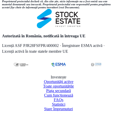
Proprietarul proiectului declară că, din câte știe, nicio informație nu a fost omisă sau este
material denaturată sau inexactă. Proprietarul proiectului este responsabil pentru pregătirea
acestei fișe cheie de informații pentru investitori (vezi Documente).
Autorizată în România, notificată în întreaga UE
Licență ASF PJR28FSFPR/400002 · Înregistrare ESMA activă ·
Licență activă în toate statele membre UE
Investește
Oportunități active
Toate oportunitățile
Piața secundară
Cum funcționează
FAQs
Statistici
Stare împrumuturi