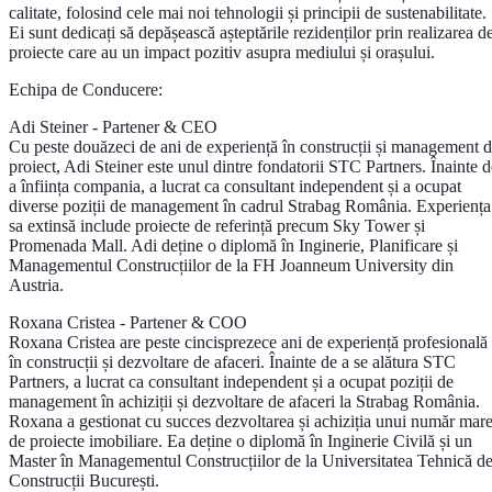
calitate, folosind cele mai noi tehnologii și principii de sustenabilitate.
Ei sunt dedicați să depășească așteptările rezidenților prin realizarea d
proiecte care au un impact pozitiv asupra mediului și orașului.
Echipa de Conducere:
Adi Steiner
- Partener & CEO
Cu peste douăzeci de ani de experiență în construcții și management 
proiect, Adi Steiner este unul dintre fondatorii STC Partners. Înainte d
a înființa compania, a lucrat ca consultant independent și a ocupat
diverse poziții de management în cadrul Strabag România. Experiența
sa extinsă include proiecte de referință precum Sky Tower și
Promenada Mall. Adi deține o diplomă în Inginerie, Planificare și
Managementul Construcțiilor de la FH Joanneum University din
Austria.
Roxana Cristea
- Partener & COO
Roxana Cristea are peste cincisprezece ani de experiență profesională
în construcții și dezvoltare de afaceri. Înainte de a se alătura STC
Partners, a lucrat ca consultant independent și a ocupat poziții de
management în achiziții și dezvoltare de afaceri la Strabag România.
Roxana a gestionat cu succes dezvoltarea și achiziția unui număr mar
de proiecte imobiliare. Ea deține o diplomă în Inginerie Civilă și un
Master în Managementul Construcțiilor de la Universitatea Tehnică d
Construcții București.