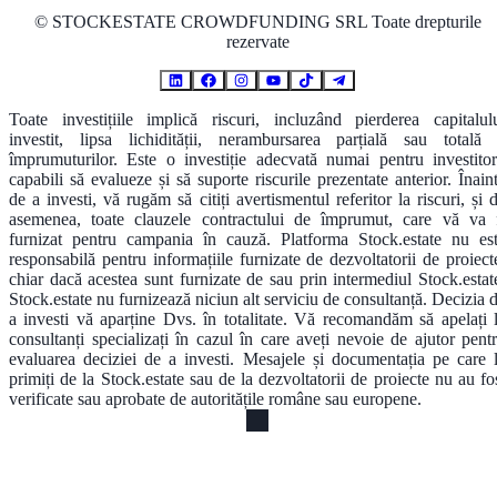
©
STOCKESTATE CROWDFUNDING SRL Toate drepturile
rezervate
Toate investițiile implică riscuri, incluzând pierderea capitalul
investit, lipsa lichidității, nerambursarea parțială sau totală
împrumuturilor. Este o investiție adecvată numai pentru investitor
capabili să evalueze și să suporte riscurile prezentate anterior. Înain
de a investi, vă rugăm să citiți avertismentul referitor la riscuri, și 
asemenea, toate clauzele contractului de împrumut, care vă va 
furnizat pentru campania în cauză. Platforma Stock.estate nu es
responsabilă pentru informațiile furnizate de dezvoltatorii de proiect
chiar dacă acestea sunt furnizate de sau prin intermediul Stock.estat
Stock.estate nu furnizează niciun alt serviciu de consultanță. Decizia 
a investi vă aparține Dvs. în totalitate. Vă recomandăm să apelați 
consultanți specializați în cazul în care aveți nevoie de ajutor pent
evaluarea deciziei de a investi. Mesajele și documentația pe care 
primiți de la Stock.estate sau de la dezvoltatorii de proiecte nu au fo
verificate sau aprobate de autoritățile române sau europene.