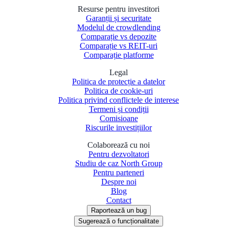
Resurse pentru investitori
Garanții și securitate
Modelul de crowdlending
Comparație vs depozite
Comparație vs REIT-uri
Comparație platforme
Legal
Politica de protecție a datelor
Politica de cookie-uri
Politica privind conflictele de interese
Termeni și condiții
Comisioane
Riscurile investițiilor
Colaborează cu noi
Pentru dezvoltatori
Studiu de caz North Group
Pentru parteneri
Despre noi
Blog
Contact
Raportează un bug
Sugerează o funcționalitate