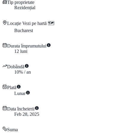
Tip proprietate
Rezidențial
Locație
Vezi pe hartă 🗺️
Bucharest
Durata împrumutului
12
luni
Dobândă
10
%
/
an
Plată
Lunar
Data încheierii
Feb 28, 2025
Suma