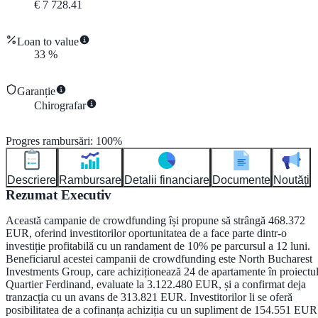
€
7 728.41
Loan to value
33
%
Garanție
Chirografar
Progres rambursări
:
100
%
Descriere
Rambursare
Detalii financiare
Documente
Noutăți
Rezumat Executiv
Această campanie de crowdfunding își propune să strângă
468.372
EUR
, oferind investitorilor oportunitatea de a face parte dintr-o
investiție profitabilă cu un
randament de 10%
pe parcursul a
12 luni
.
Beneficiarul acestei campanii de crowdfunding este
North Bucharest
Investments Group
, care achiziționează
24 de apartamente
în proiectu
Quartier Ferdinand
, evaluate la
3.122.480 EUR
, și a confirmat deja
tranzacția cu un avans de
313.821 EUR
. Investitorilor li se oferă
posibilitatea de a cofinanța achiziția cu un supliment de
154.551 EUR