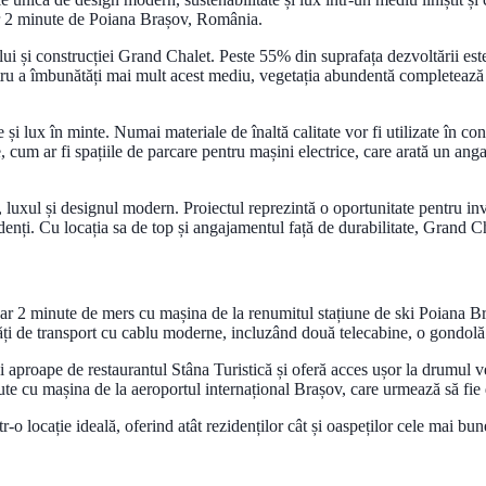
oar 2 minute de Poiana Brașov, România.
ui și construcției Grand Chalet. Peste 55% din suprafața dezvoltării este d
tru a îmbunătăți mai mult acest mediu, vegetația abundentă completează z
e și lux în minte. Numai materiale de înaltă calitate vor fi utilizate în c
ce, cum ar fi spațiile de parcare pentru mașini electrice, care arată un a
, luxul și designul modern. Proiectul reprezintă o oportunitate pentru i
enți. Cu locația sa de top și angajamentul față de durabilitate, Grand Ch
r 2 minute de mers cu mașina de la renumitul stațiune de ski Poiana Bra
ăți de transport cu cablu moderne, incluzând două telecabine, o gondolă 
 și aproape de restaurantul Stâna Turistică și oferă acces ușor la drumul 
te cu mașina de la aeroportul internațional Brașov, care urmează să fie
o locație ideală, oferind atât rezidenților cât și oaspeților cele mai bune