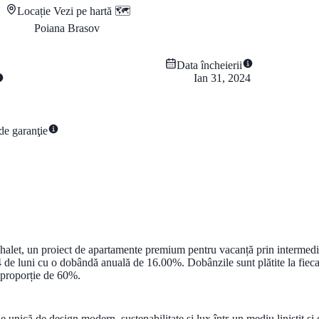
Locație
Vezi pe hartă 🗺️
Poiana Brasov
Data încheierii
Ian 31, 2024
de garanţie
d Chalet, un proiect de apartamente premium pentru vacanță prin intermedi
luni cu o dobândă anuală de 16.00%. Dobânzile sunt plătite la fiecare 6 l
în proporție de 60%.
unică de design modern, sustenabilitate și lux într-un mediu liniștit și