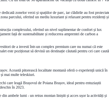
edicată zonelor verzi și spațiilor de parc, iar clădirile au fost proiectat
ona parcului, oferind un mediu luxuriant și relaxant pentru rezidenți și
onstrucția complexului, oferind un nivel suplimentar de confort și lux
ngajament față de sustenabilitate și reducerea amprentei de carbon a
nvestitori de a investi într-un complex premium care nu numai că este
alet este poziționat să devină un destinație căutată pentru cei care caută
șov. Această pitorească localitate montană oferă o experiență unică în
și mai multe teleskiuri.
vechi care leagă Brașovul de Poiana Brașov, ideal pentru entuziaștii
 deschis în 2023.
 din ambele lumi - un retras montan liniștit și acces ușor la activități și