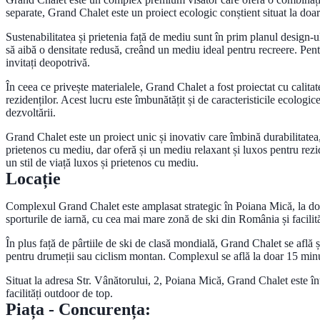
separate, Grand Chalet este un proiect ecologic conștient situat la d
Sustenabilitatea și prietenia față de mediu sunt în prim planul design-ul
să aibă o densitate redusă, creând un mediu ideal pentru recreere. Pen
invitați deopotrivă.
În ceea ce privește materialele, Grand Chalet a fost proiectat cu calitat
rezidenților. Acest lucru este îmbunătățit și de caracteristicile ecologi
dezvoltării.
Grand Chalet este un proiect unic și inovativ care îmbină durabilitatea
prietenos cu mediu, dar oferă și un mediu relaxant și luxos pentru rezid
un stil de viață luxos și prietenos cu mediu.
Locație
Complexul Grand Chalet este amplasat strategic în Poiana Mică, la doa
sporturile de iarnă, cu cea mai mare zonă de ski din România și facilit
În plus față de pârtiile de ski de clasă mondială, Grand Chalet se află
pentru drumeții sau ciclism montan. Complexul se află la doar 15 minu
Situat la adresa Str. Vânătorului, 2, Poiana Mică, Grand Chalet este într-
facilități outdoor de top.
Piața - Concurența: