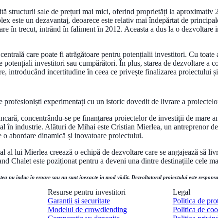
ă structurii sale de prețuri mai mici, oferind proprietăți la aproximativ
x este un dezavantaj, deoarece este relativ mai îndepărtat de principalele a
e în trecut, intrând în faliment în 2012. Aceasta a dus la o dezvoltare in
ntrală care poate fi atrăgătoare pentru potențialii investitori. Cu toate 
ențiali investitori sau cumpărători. În plus, starea de dezvoltare a com
e, introducând incertitudine în ceea ce privește finalizarea proiectului și r
profesioniști experimentați cu un istoric dovedit de livrare a proiectelor 
ancară, concentrându-se pe finanțarea proiectelor de investiții de mare a
gal în industrie. Alături de Mihai este Cristian Mierlea, un antreprenor 
e o abordare dinamică și inovatoare proiectului.
l al lui Mierlea creează o echipă de dezvoltare care se angajează să livr
and Chalet este poziționat pentru a deveni una dintre destinațiile cele 
tea nu induc în eroare sau nu sunt inexacte în mod vădit. Dezvoltatorul proiectului este responsab
Resurse pentru investitori
Legal
Garanții și securitate
Politica de pro
Modelul de crowdlending
Politica de coo