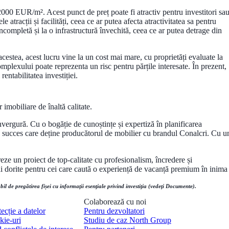
 2000 EUR/m². Acest punct de preț poate fi atractiv pentru investitori sa
tracții și facilități, ceea ce ar putea afecta atractivitatea sa pentru
completă și la o infrastructură învechită, ceea ce ar putea detrage din
acestea, acest lucru vine la un cost mai mare, cu proprietăți evaluate la
plexului poate reprezenta un risc pentru părțile interesate. În prezent,
entabilitatea investiției.
imobiliare de înaltă calitate.
nvergură. Cu o bogăție de cunoștințe și expertiză în planificarea
de succes care deține producătorul de mobilier cu brandul Conalcri. Cu u
eze un proiect de top-calitate cu profesionalism, încredere și
mai dorite pentru cei care caută o experiență de vacanță premium în inima
il de pregătirea fișei cu informații esențiale privind investiția (vedeți Documente).
Colaborează cu noi
tecție a datelor
Pentru dezvoltatori
kie-uri
Studiu de caz North Group