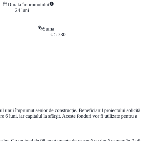
Durata împrumutului
24
luni
Suma
€
5 730
ul unui împrumut senior de construcție. Beneficiarul proiectului solicită
uni, iar capitalul la sfârșit. Aceste fonduri vor fi utilizate pentru a
 calm. Cu un total de 98 apartamente de vacanță cu două camere în 7 vil