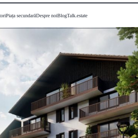
tori
Piața secundară
Despre noi
Blog
Talk.estate