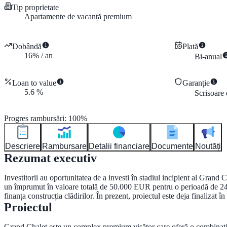
Tip proprietate
Apartamente de vacanță premium
Dobândă
Plată
16
%
/
an
Bi-anual
Loan to value
Garanție
5.6
%
Scrisoare 
Progres rambursări
:
100
%
Descriere
Rambursare
Detalii financiare
Documente
Noutăți
Rezumat executiv
Investitorii au oportunitatea de a investi în stadiul incipient al Gran
un împrumut în valoare totală de 50.000 EUR pentru o perioadă de 24 de 
finanța construcția clădirilor. În prezent, proiectul este deja finalizat 
Proiectul
Grand Chalet este un complex premium visător care oferă o combinație 