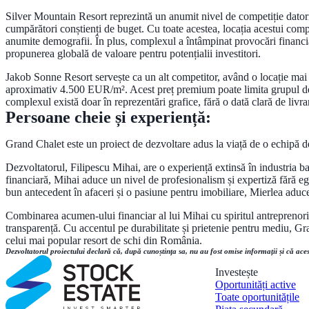
Silver Mountain Resort reprezintă un anumit nivel de competiție datorit
cumpărători conștienți de buget. Cu toate acestea, locația acestui comple
anumite demografii. În plus, complexul a întâmpinat provocări financiar
propunerea globală de valoare pentru potențialii investitori.
Jakob Sonne Resort servește ca un alt competitor, având o locație mai ce
aproximativ 4.500 EUR/m². Acest preț premium poate limita grupul de pot
complexul există doar în reprezentări grafice, fără o dată clară de livrar
Persoane cheie și experiență:
Grand Chalet este un proiect de dezvoltare adus la viață de o echipă de 
Dezvoltatorul, Filipescu Mihai, are o experiență extinsă în industria b
financiară, Mihai aduce un nivel de profesionalism și expertiză fără e
bun antecedent în afaceri și o pasiune pentru imobiliare, Mierlea aduc
Combinarea acumen-ului financiar al lui Mihai cu spiritul antreprenoria
transparență. Cu accentul pe durabilitate și prietenie pentru mediu, Gr
celui mai popular resort de schi din România.
Dezvoltatorul proiectului declară că, după cunoștința sa, nu au fost omise informații și că aces
Investește
Oportunități active
Toate oportunitățile