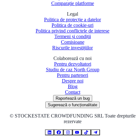
Comparație platforme
Legal
Politica de protecție a datelor
Politica de cookie-uri
Politica privind conflictele de interese
Termeni și condiții
Comisioane
Riscurile investițiilor
Colaborează cu noi
Pentru dezvoltatori
Studiu de caz North Group
Pentru parteneri
Despre noi
Blog
Contact
Raportează un bug
Sugerează o funcționalitate
©
STOCKESTATE CROWDFUNDING SRL Toate drepturile
rezervate