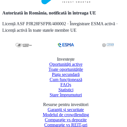
Autorizată în România, notificată în întreaga UE
Licență ASF PJR28FSFPR/400002 · Înregistrare ESMA activă ·
Licență activă în toate statele membre UE
Investește
Oportunități active
Toate oportunitățile
Piața secundară
Cum funcționează
FAQs
Statistici
Stare împrumuturi
Resurse pentru investitori
Garanții și securitate
Modelul de crowdlending
Comparație vs depozite
Comparație vs REIT-uri