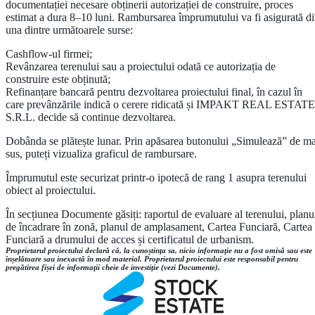
documentației necesare obținerii autorizației de construire, proces
estimat a dura 8–10 luni. Rambursarea împrumutului va fi asigurată d
una dintre următoarele surse:
Cashflow-ul firmei;
Revânzarea terenului sau a proiectului odată ce autorizația de
construire este obținută;
Refinanțare bancară pentru dezvoltarea proiectului final, în cazul în
care prevânzările indică o cerere ridicată și IMPAKT REAL ESTATE
S.R.L. decide să continue dezvoltarea.
Dobânda se plătește lunar. Prin apăsarea butonului „Simulează” de ma
sus, puteți vizualiza graficul de rambursare.
Împrumutul este securizat printr-o ipotecă de rang 1 asupra terenului
obiect al proiectului.
În secțiunea Documente găsiți: raportul de evaluare al terenului, planu
de încadrare în zonă, planul de amplasament, Cartea Funciară, Cartea
Funciară a drumului de acces și certificatul de urbanism.
Proprietarul proiectului declară că, la cunoștința sa, nicio informație nu a fost omisă sau este
înșelătoare sau inexactă în mod material. Proprietarul proiectului este responsabil pentru
pregătirea fișei de informații cheie de investiție (vezi Documente).