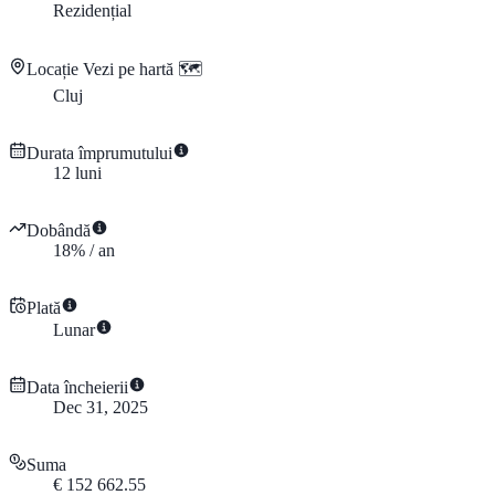
Rezidențial
Locație
Vezi pe hartă 🗺️
Cluj
Durata împrumutului
12
luni
Dobândă
18
%
/
an
Plată
Lunar
Data încheierii
Dec 31, 2025
Suma
€
152 662.55