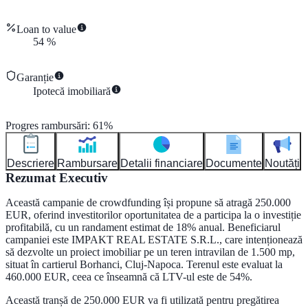
Loan to value
54
%
Garanție
Ipotecă imobiliară
Progres rambursări
:
61
%
Descriere
Rambursare
Detalii financiare
Documente
Noutăți
Rezumat Executiv
Această campanie de crowdfunding își propune să atragă 250.000
EUR, oferind investitorilor oportunitatea de a participa la o investiție
profitabilă, cu un randament estimat de 18% anual. Beneficiarul
campaniei este IMPAKT REAL ESTATE S.R.L., care intenționează
să dezvolte un proiect imobiliar pe un teren intravilan de 1.500 mp,
situat în cartierul Borhanci, Cluj-Napoca. Terenul este evaluat la
460.000 EUR, ceea ce înseamnă că LTV-ul este de 54%.
Această tranșă de 250.000 EUR va fi utilizată pentru pregătirea