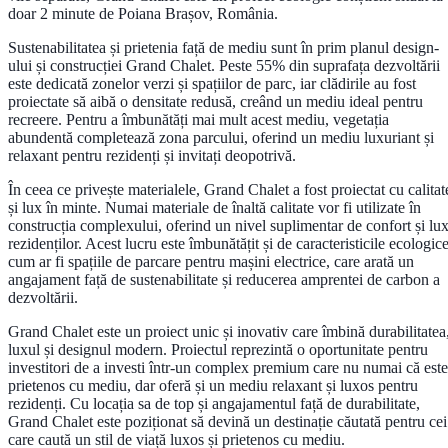
doar 2 minute de Poiana Brașov, România.
Sustenabilitatea și prietenia față de mediu sunt în prim planul design-
ului și construcției Grand Chalet. Peste 55% din suprafața dezvoltării
este dedicată zonelor verzi și spațiilor de parc, iar clădirile au fost
proiectate să aibă o densitate redusă, creând un mediu ideal pentru
recreere. Pentru a îmbunătăți mai mult acest mediu, vegetația
abundentă completează zona parcului, oferind un mediu luxuriant și
relaxant pentru rezidenți și invitați deopotrivă.
În ceea ce privește materialele, Grand Chalet a fost proiectat cu calitat
și lux în minte. Numai materiale de înaltă calitate vor fi utilizate în
construcția complexului, oferind un nivel suplimentar de confort și lu
rezidenților. Acest lucru este îmbunătățit și de caracteristicile ecologice
cum ar fi spațiile de parcare pentru mașini electrice, care arată un
angajament față de sustenabilitate și reducerea amprentei de carbon a
dezvoltării.
Grand Chalet este un proiect unic și inovativ care îmbină durabilitatea
luxul și designul modern. Proiectul reprezintă o oportunitate pentru
investitori de a investi într-un complex premium care nu numai că este
prietenos cu mediu, dar oferă și un mediu relaxant și luxos pentru
rezidenți. Cu locația sa de top și angajamentul față de durabilitate,
Grand Chalet este poziționat să devină un destinație căutată pentru cei
care caută un stil de viață luxos și prietenos cu mediu.