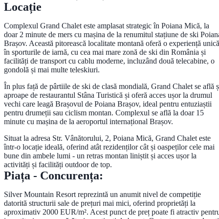
Locație
Complexul Grand Chalet este amplasat strategic în Poiana Mică, la
doar 2 minute de mers cu mașina de la renumitul stațiune de ski Poian
Brașov. Această pitorească localitate montană oferă o experiență unic
în sporturile de iarnă, cu cea mai mare zonă de ski din România și
facilități de transport cu cablu moderne, incluzând două telecabine, o
gondolă și mai multe teleskiuri.
În plus față de pârtiile de ski de clasă mondială, Grand Chalet se află ș
aproape de restaurantul Stâna Turistică și oferă acces ușor la drumul
vechi care leagă Brașovul de Poiana Brașov, ideal pentru entuziaștii
pentru drumeții sau ciclism montan. Complexul se află la doar 15
minute cu mașina de la aeroportul internațional Brașov.
Situat la adresa Str. Vânătorului, 2, Poiana Mică, Grand Chalet este
într-o locație ideală, oferind atât rezidenților cât și oaspeților cele mai
bune din ambele lumi - un retras montan liniștit și acces ușor la
activități și facilități outdoor de top.
Piața - Concurența:
Silver Mountain Resort reprezintă un anumit nivel de competiție
datorită structurii sale de prețuri mai mici, oferind proprietăți la
aproximativ 2000 EUR/m². Acest punct de preț poate fi atractiv pentr