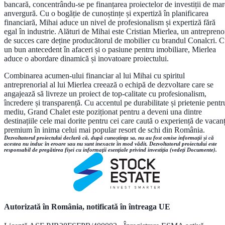
bancară, concentrându-se pe finanțarea proiectelor de investiții de mar
anvergură. Cu o bogăție de cunoștințe și expertiză în planificarea
financiară, Mihai aduce un nivel de profesionalism și expertiză fără
egal în industrie. Alături de Mihai este Cristian Mierlea, un antrepreno
de succes care deține producătorul de mobilier cu brandul Conalcri. 
un bun antecedent în afaceri și o pasiune pentru imobiliare, Mierlea
aduce o abordare dinamică și inovatoare proiectului.
Combinarea acumen-ului financiar al lui Mihai cu spiritul
antreprenorial al lui Mierlea creează o echipă de dezvoltare care se
angajează să livreze un proiect de top-calitate cu profesionalism,
încredere și transparență. Cu accentul pe durabilitate și prietenie pentr
mediu, Grand Chalet este poziționat pentru a deveni una dintre
destinațiile cele mai dorite pentru cei care caută o experiență de vacan
premium în inima celui mai popular resort de schi din România.
Dezvoltatorul proiectului declară că, după cunoștința sa, nu au fost omise informații și că
acestea nu induc în eroare sau nu sunt inexacte în mod vădit. Dezvoltatorul proiectului este
responsabil de pregătirea fișei cu informații esențiale privind investiția (vedeți Documente).
Autorizată în România, notificată în întreaga UE