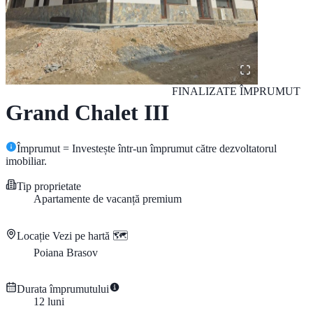
FINALIZATE
ÎMPRUMUT
Grand Chalet III
Împrumut = Investește într-un împrumut către dezvoltatorul
imobiliar.
Tip proprietate
Apartamente de vacanță premium
Locație
Vezi pe hartă 🗺️
Poiana Brasov
Durata împrumutului
12
luni