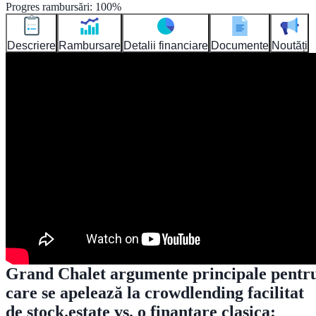
Progres rambursări
:
100
%
Descriere
Rambursare
Detalii financiare
Documente
Noutăți
Grand Chalet argumente principale pentr
care se apelează la crowdlending facilitat
de stock.estate vs. o finantare clasica: