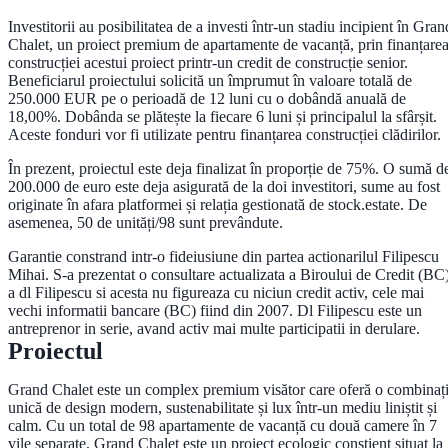
Investitorii au posibilitatea de a investi într-un stadiu incipient în Gran
Chalet, un proiect premium de apartamente de vacanță, prin finanțare
construcției acestui proiect printr-un credit de construcție senior.
Beneficiarul proiectului solicită un împrumut în valoare totală de
250.000 EUR pe o perioadă de 12 luni cu o dobândă anuală de
18,00%. Dobânda se plătește la fiecare 6 luni și principalul la sfârșit.
Aceste fonduri vor fi utilizate pentru finanțarea construcției clădirilor.
În prezent, proiectul este deja finalizat în proporție de 75%. O sumă d
200.000 de euro este deja asigurată de la doi investitori, sume au fost
originate în afara platformei și relația gestionată de stock.estate. De
asemenea, 50 de unități/98 sunt prevândute.
Garantie constrand intr-o fideiusiune din partea actionarilul Filipescu
Mihai. S-a prezentat o consultare actualizata a Biroului de Credit (BC
a dl Filipescu si acesta nu figureaza cu niciun credit activ, cele mai
vechi informatii bancare (BC) fiind din 2007. Dl Filipescu este un
antreprenor in serie, avand activ mai multe participatii in derulare.
Proiectul
Grand Chalet este un complex premium visător care oferă o combinaț
unică de design modern, sustenabilitate și lux într-un mediu liniștit și
calm. Cu un total de 98 apartamente de vacanță cu două camere în 7
vile separate, Grand Chalet este un proiect ecologic conștient situat la