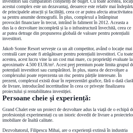
investitori sau cumpărători conștienți de buget. Cu toate acestea, locaț
acestui complex este un dezavantaj, deoarece este relativ mai îndepărt
de principalele atracții și facilități, ceea ce ar putea afecta atractivitatea
sa pentru anumite demografii. În plus, complexul a întâmpinat
provocări financiare în trecut, intrând în faliment în 2012. Aceasta a
dus la o dezvoltare incompletă și la o infrastructură învechită, ceea ce
ar putea detrage din propunerea globală de valoare pentru potențialii
investitori.
Jakob Sonne Resort servește ca un alt competitor, având o locație mai
centrală care poate fi atrăgătoare pentru potențialii investitori. Cu toate
acestea, acest lucru vine la un cost mai mare, cu proprietăți evaluate la
aproximativ 4.500 EUR/m². Acest preț premium poate limita grupul d
potențiali investitori sau cumpărători. În plus, starea de dezvoltare a
complexului poate reprezenta un risc pentru părțile interesate. În
prezent, complexul există doar în reprezentări grafice, fără o dată clar
de livrare, introducând incertitudine în ceea ce privește finalizarea
proiectului și rentabilitatea investiției.
Persoane cheie și experiență:
Grand Chalet este un proiect de dezvoltare adus la viață de o echipă d
profesioniști experimentați cu un istoric dovedit de livrare a proiectelo
imobiliare de înaltă calitate.
Dezvoltatorul, Filipescu Mihai, are o experiență extinsă în industria