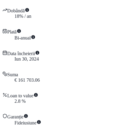
Dobândă
18
%
/
an
Plată
Bi-anual
Data încheierii
Iun 30, 2024
Suma
€
161 703.06
Loan to value
2.8
%
Garanție
Fideiusiune