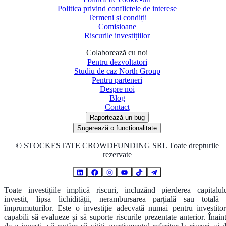
Politica privind conflictele de interese
Termeni și condiții
Comisioane
Riscurile investițiilor
Colaborează cu noi
Pentru dezvoltatori
Studiu de caz North Group
Pentru parteneri
Despre noi
Blog
Contact
Raportează un bug
Sugerează o funcționalitate
©
STOCKESTATE CROWDFUNDING SRL Toate drepturile
rezervate
Toate investițiile implică riscuri, incluzând pierderea capitalul
investit, lipsa lichidității, nerambursarea parțială sau totală
împrumuturilor. Este o investiție adecvată numai pentru investitor
capabili să evalueze și să suporte riscurile prezentate anterior. Înain