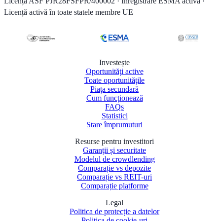
Licență ASF PJR28FSFPR/400002 · Înregistrare ESMA activă ·
Licență activă în toate statele membre UE
Investește
Oportunități active
Toate oportunitățile
Piața secundară
Cum funcționează
FAQs
Statistici
Stare împrumuturi
Resurse pentru investitori
Garanții și securitate
Modelul de crowdlending
Comparație vs depozite
Comparație vs REIT-uri
Comparație platforme
Legal
Politica de protecție a datelor
Politica de cookie-uri