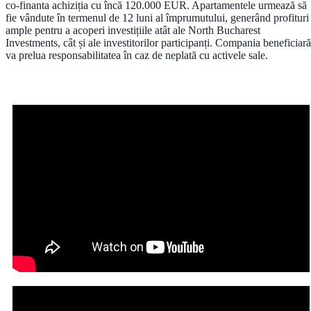
co-finanta achiziția cu încă 120.000 EUR. Apartamentele urmează să
fie vândute în termenul de 12 luni al împrumutului, generând profituri
ample pentru a acoperi investițiile atât ale North Bucharest
Investments, cât și ale investitorilor participanți. Compania beneficiară
va prelua responsabilitatea în caz de neplată cu activele sale.