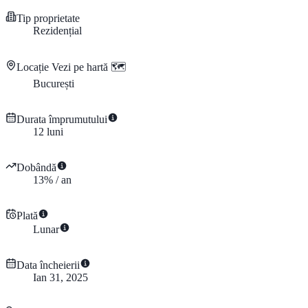
Tip proprietate
Rezidențial
Locație
Vezi pe hartă 🗺️
București
Durata împrumutului
12
luni
Dobândă
13
%
/
an
Plată
Lunar
Data încheierii
Ian 31, 2025