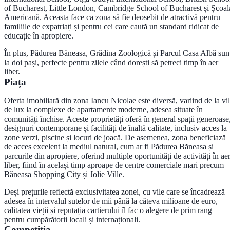
of Bucharest, Little London, Cambridge School of Bucharest și Școal
Americană. Aceasta face ca zona să fie deosebit de atractivă pentru
familiile de expatriați și pentru cei care caută un standard ridicat de
educație în apropiere.
În plus, Pădurea Băneasa, Grădina Zoologică și Parcul Casa Albă sun
la doi pași, perfecte pentru zilele când dorești să petreci timp în aer
liber.
Piața
Oferta imobiliară din zona Iancu Nicolae este diversă, variind de la vi
de lux la complexe de apartamente moderne, adesea situate în
comunități închise. Aceste proprietăți oferă în general spații generoase
designuri contemporane și facilități de înaltă calitate, inclusiv acces la
zone verzi, piscine și locuri de joacă. De asemenea, zona beneficiază
de acces excelent la mediul natural, cum ar fi Pădurea Băneasa și
parcurile din apropiere, oferind multiple oportunități de activități în ae
liber, fiind în același timp aproape de centre comerciale mari precum
Băneasa Shopping City și Jolie Ville.
Deși prețurile reflectă exclusivitatea zonei, cu vile care se încadrează
adesea în intervalul sutelor de mii până la câteva milioane de euro,
calitatea vieții și reputația cartierului îl fac o alegere de prim rang
pentru cumpărătorii locali și internaționali.
Competiția