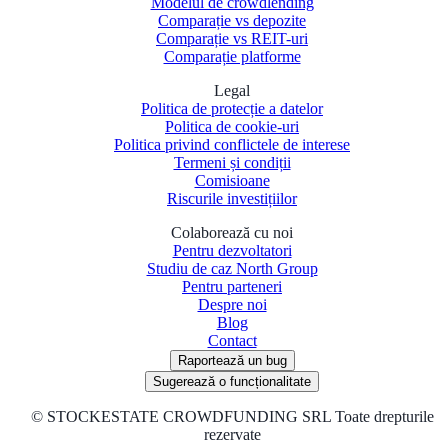
Modelul de crowdlending
Comparație vs depozite
Comparație vs REIT-uri
Comparație platforme
Legal
Politica de protecție a datelor
Politica de cookie-uri
Politica privind conflictele de interese
Termeni și condiții
Comisioane
Riscurile investițiilor
Colaborează cu noi
Pentru dezvoltatori
Studiu de caz North Group
Pentru parteneri
Despre noi
Blog
Contact
Raportează un bug
Sugerează o funcționalitate
©
STOCKESTATE CROWDFUNDING SRL Toate drepturile
rezervate