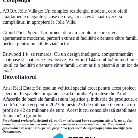
ARQA Jolie Village: Un complex rezidențial modern, care oferă
apartamente elegante și case de oraș, cu acces la spații verzi și
cumpărături în apropiere la Jolie Ville.
Grand Park Pipera: Un proiect de mare amploare care oferă
apartamente moderne, parcuri extinse și facilități orientate către familii
perfect pentru un stil de viață activ.
Britwood 144 se remarcă: Cu un design inteligent, compartimentări
spațioase și spații verzi exclusive, Britwood 144 combină în mod unic
luxul cu facilități orientate către familii, cum ar fi o piscină și un loc d
joacă.
Dezvoltatorul
Ansi Real Estate Srl este un vehicul special creat pentru acest proiect
specific. În spatele companiei se află familia Apreutese din Arad.
Afacerile de bază ale familiei sunt logistica și industria de producție, 
o cifră de afaceri pentru 2023 de peste 230 de milioane de euro și un
profit de 42 de milioane de euro. Acest lucru consolidează stabilitatea
financiară a grupului.
Proprietarul proiectului declară că, conform celor mai bune cunoștințe ale sale, nu au fost
omise informații și nici nu sunt informații material eronate sau inexacte. Proprietarul
proiectului este responsabil pentru pregătirea fișei cheie de informații pentru investiții (vezi
Documente).