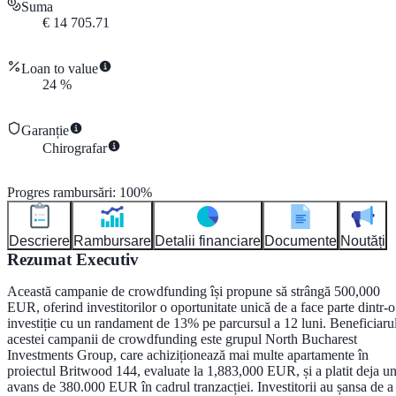
Suma
€
14 705.71
Loan to value
24
%
Garanție
Chirografar
Progres rambursări
:
100
%
Descriere
Rambursare
Detalii financiare
Documente
Noutăți
Rezumat Executiv
Această campanie de crowdfunding își propune să strângă 500,000
EUR, oferind investitorilor o oportunitate unică de a face parte dintr-o
investiție cu un randament de 13% pe parcursul a 12 luni. Beneficiaru
acestei campanii de crowdfunding este grupul North Bucharest
Investments Group, care achiziționează mai multe apartamente în
proiectul Britwood 144, evaluate la 1,883,000 EUR, și a platit deja u
avans de 380.000 EUR în cadrul tranzacției. Investitorii au șansa de a