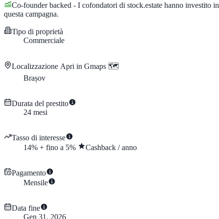
Co-founder backed - I cofondatori di stock.estate hanno investito in
questa campagna.
Tipo di proprietà
Commerciale
Localizzazione
Apri in Gmaps 🗺️
Brașov
Durata del prestito
24
mesi
Tasso di interesse
14
%
+
fino a
5
%
Cashback
/
anno
Pagamento
Mensile
Data fine
Gen 31, 2026