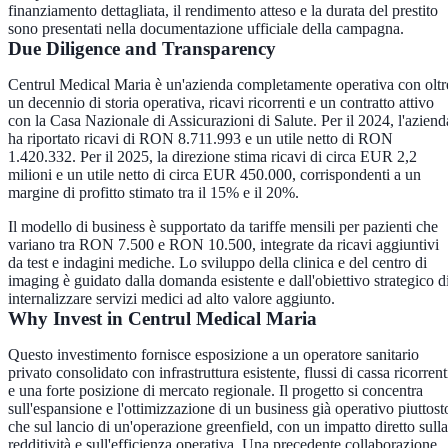
finanziamento dettagliata, il rendimento atteso e la durata del prestito
sono presentati nella documentazione ufficiale della campagna.
Due Diligence and Transparency
Centrul Medical Maria è un'azienda completamente operativa con oltr
un decennio di storia operativa, ricavi ricorrenti e un contratto attivo
con la Casa Nazionale di Assicurazioni di Salute. Per il 2024, l'aziend
ha riportato ricavi di RON 8.711.993 e un utile netto di RON
1.420.332. Per il 2025, la direzione stima ricavi di circa EUR 2,2
milioni e un utile netto di circa EUR 450.000, corrispondenti a un
margine di profitto stimato tra il 15% e il 20%.
Il modello di business è supportato da tariffe mensili per pazienti che
variano tra RON 7.500 e RON 10.500, integrate da ricavi aggiuntivi
da test e indagini mediche. Lo sviluppo della clinica e del centro di
imaging è guidato dalla domanda esistente e dall'obiettivo strategico d
internalizzare servizi medici ad alto valore aggiunto.
Why Invest in Centrul Medical Maria
Questo investimento fornisce esposizione a un operatore sanitario
privato consolidato con infrastruttura esistente, flussi di cassa ricorrent
e una forte posizione di mercato regionale. Il progetto si concentra
sull'espansione e l'ottimizzazione di un business già operativo piuttost
che sul lancio di un'operazione greenfield, con un impatto diretto sulla
redditività e sull'efficienza operativa. Una precedente collaborazione