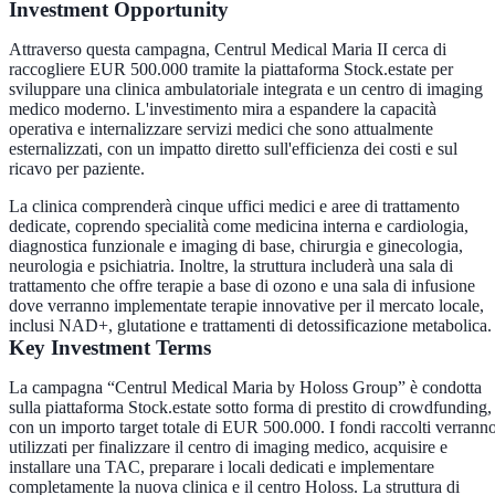
Investment Opportunity
Attraverso questa campagna, Centrul Medical Maria II cerca di
raccogliere EUR 500.000 tramite la piattaforma Stock.estate per
sviluppare una clinica ambulatoriale integrata e un centro di imaging
medico moderno. L'investimento mira a espandere la capacità
operativa e internalizzare servizi medici che sono attualmente
esternalizzati, con un impatto diretto sull'efficienza dei costi e sul
ricavo per paziente.
La clinica comprenderà cinque uffici medici e aree di trattamento
dedicate, coprendo specialità come medicina interna e cardiologia,
diagnostica funzionale e imaging di base, chirurgia e ginecologia,
neurologia e psichiatria. Inoltre, la struttura includerà una sala di
trattamento che offre terapie a base di ozono e una sala di infusione
dove verranno implementate terapie innovative per il mercato locale,
inclusi NAD+, glutatione e trattamenti di detossificazione metabolica.
Key Investment Terms
La campagna “Centrul Medical Maria by Holoss Group” è condotta
sulla piattaforma Stock.estate sotto forma di prestito di crowdfunding,
con un importo target totale di EUR 500.000. I fondi raccolti verrann
utilizzati per finalizzare il centro di imaging medico, acquisire e
installare una TAC, preparare i locali dedicati e implementare
completamente la nuova clinica e il centro Holoss. La struttura di