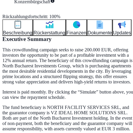
Konzernbürgschaft
Rückzahlungsfortschritt
:
100
%
Beschreibung
Rückerstattung
Finanzen
Dokumente
Updates
Executive Summary
This crowdfunding campaign seeks to raise 200.000 EUR, offering
investors the opportunity to be part of a profitable investment with a
12% annual return. The beneficiary of this crowdfunding campaign is
North Bucharest Investments Group, which is purchasing apartments
the most desirable residential developments in the city. By leveraging
prime locations and a structured flipping strategy, this offer ensures
strong value appreciation and delivers high-yield returns to investors.
Interest is paid monthly. By clicking the “Simulate” button above, yo
can view the repayment schedule.
The fund beneficiary is NORTH FACILITY SERVICES SRL, and
the guarantor company is VZ IDEAL HOME SOLUTIONS SRL.
Both are part of the North Bucharest Investment holding. In the event
of non-payment, both the beneficiary and the guarantor company will
assume responsibility, with assets currently valued at EUR 3 million.