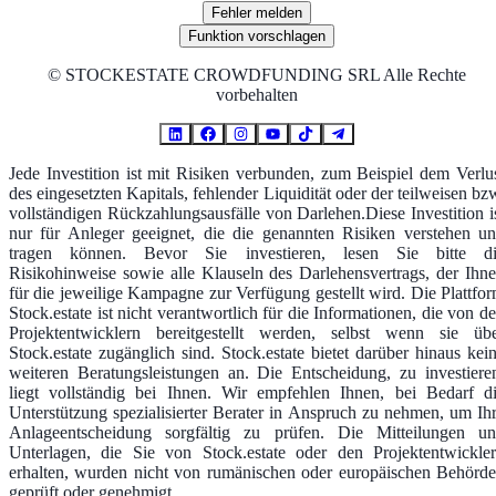
Fehler melden
Funktion vorschlagen
©
STOCKESTATE CROWDFUNDING SRL Alle Rechte
vorbehalten
Jede Investition ist mit Risiken verbunden, zum Beispiel dem Verlu
des eingesetzten Kapitals, fehlender Liquidität oder der teilweisen bz
vollständigen Rückzahlungsausfälle von Darlehen.Diese Investition i
nur für Anleger geeignet, die die genannten Risiken verstehen u
tragen können. Bevor Sie investieren, lesen Sie bitte d
Risikohinweise sowie alle Klauseln des Darlehensvertrags, der Ihn
für die jeweilige Kampagne zur Verfügung gestellt wird. Die Plattfo
Stock.estate ist nicht verantwortlich für die Informationen, die von d
Projektentwicklern bereitgestellt werden, selbst wenn sie üb
Stock.estate zugänglich sind. Stock.estate bietet darüber hinaus kei
weiteren Beratungsleistungen an. Die Entscheidung, zu investiere
liegt vollständig bei Ihnen. Wir empfehlen Ihnen, bei Bedarf d
Unterstützung spezialisierter Berater in Anspruch zu nehmen, um Ih
Anlageentscheidung sorgfältig zu prüfen. Die Mitteilungen u
Unterlagen, die Sie von Stock.estate oder den Projektentwickle
erhalten, wurden nicht von rumänischen oder europäischen Behörd
geprüft oder genehmigt.