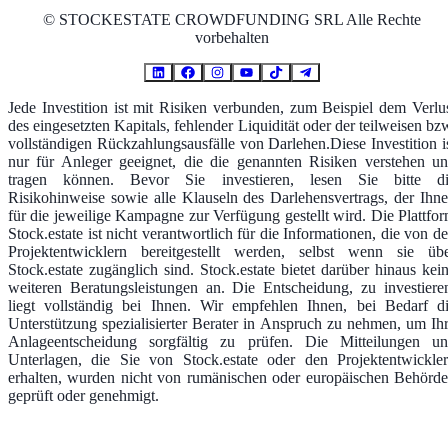
©
STOCKESTATE CROWDFUNDING SRL Alle Rechte
vorbehalten
Jede Investition ist mit Risiken verbunden, zum Beispiel dem Verlu
des eingesetzten Kapitals, fehlender Liquidität oder der teilweisen bz
vollständigen Rückzahlungsausfälle von Darlehen.Diese Investition i
nur für Anleger geeignet, die die genannten Risiken verstehen u
tragen können. Bevor Sie investieren, lesen Sie bitte d
Risikohinweise sowie alle Klauseln des Darlehensvertrags, der Ihn
für die jeweilige Kampagne zur Verfügung gestellt wird. Die Plattfo
Stock.estate ist nicht verantwortlich für die Informationen, die von d
Projektentwicklern bereitgestellt werden, selbst wenn sie üb
Stock.estate zugänglich sind. Stock.estate bietet darüber hinaus kei
weiteren Beratungsleistungen an. Die Entscheidung, zu investiere
liegt vollständig bei Ihnen. Wir empfehlen Ihnen, bei Bedarf d
Unterstützung spezialisierter Berater in Anspruch zu nehmen, um Ih
Anlageentscheidung sorgfältig zu prüfen. Die Mitteilungen u
Unterlagen, die Sie von Stock.estate oder den Projektentwickle
erhalten, wurden nicht von rumänischen oder europäischen Behörd
geprüft oder genehmigt.