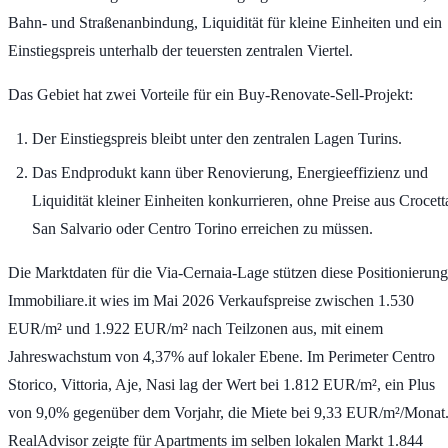
Bahn- und Straßenanbindung, Liquidität für kleine Einheiten und ein
Einstiegspreis unterhalb der teuersten zentralen Viertel.
Das Gebiet hat zwei Vorteile für ein Buy-Renovate-Sell-Projekt:
Der Einstiegspreis bleibt unter den zentralen Lagen Turins.
Das Endprodukt kann über Renovierung, Energieeffizienz und
Liquidität kleiner Einheiten konkurrieren, ohne Preise aus Crocett
San Salvario oder Centro Torino erreichen zu müssen.
Die Marktdaten für die Via-Cernaia-Lage stützen diese Positionierung
Immobiliare.it wies im Mai 2026 Verkaufspreise zwischen
1.530
EUR/m²
und
1.922 EUR/m²
nach Teilzonen aus, mit einem
Jahreswachstum von
4,37%
auf lokaler Ebene. Im Perimeter Centro
Storico, Vittoria, Aje, Nasi lag der Wert bei
1.812 EUR/m²
, ein Plus
von
9,0%
gegenüber dem Vorjahr, die Miete bei
9,33 EUR/m²/Monat
RealAdvisor zeigte für Apartments im selben lokalen Markt
1.844