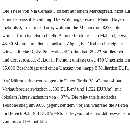
Die These von Via Cernaia 3 basiert auf einem Marktspread, nicht au
einer Lebensstil-Erzählung. Die Wohnungspreise in Mailand lagen
mehr als
2,5-mal
über Turin, während die Mieten rund
82%
höher
waren. Turin hat eine schnelle Bahnverbindung nach Mailand, etwa
45-50 Minuten
mit den schnellsten Zügen, behält aber eine eigene
wirtschaftliche Basis: Politecnico di Torino hat
38.222 Studierende
,
und der Aerospace-Sektor in Piemont umfasst etwa
450 Unternehmen
35.000 Beschäftigte
und einen Umsatz von knapp
8 Milliarden EUR
.
Auf Mikromarktebene zeigen die Daten für die Via-Cernaia-Lage
Verkaufspreise zwischen
1.530 EUR/m²
und
1.922 EUR/m²
, mit
lokalem Jahreswachstum von
4,37%
. Die relevante historische
Teilzone stieg um
9,0%
gegenüber dem Vorjahr, während die Mieten
im Bereich
9,33-9,8 EUR/m²/Monat
liegen, mit einem Jahreswachst
von bis zu
11%
laut Idealista.