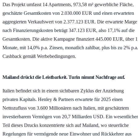
Das Projekt umfasst
14 Apartments
,
973,58 m²
gewerbliche Fläche,
geschätzte Gesamtkosten von
2.030.000 EUR
und einen erwarteten
aggregierten Verkaufswert von
2.377.123 EUR
. Die erwartete Marge
nach Finanzierungskosten beträgt
347.123 EUR
, also
17,1%
auf die
Gesamtkosten. Die aktive Kampagne finanziert
445.000 EUR
, über
1
Monate
, mit
14,0% p.a.
Zinsen, monatlich zahlbar, plus bis zu
2% p.a
Cashback gemäß Werbebedingungen.
Mailand drückt die Leistbarkeit. Turin nimmt Nachfrage auf.
Italien befindet sich in einem sichtbaren Zyklus der Anziehung
privaten Kapitals. Henley & Partners erwartete für 2025 einen
Nettozufluss von
3.600 Millionären
nach Italien, mit geschätztem
investierbarem Vermögen von
20,7 Milliarden USD
. Ein wesentlicher
Teil dieses Drucks konzentrierte sich auf Mailand, wo steuerliche
Regelungen für vermögende neue Einwohner und Rückkehrer aus