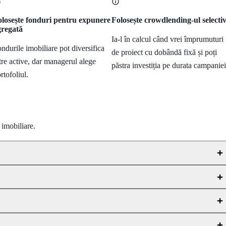
losește fonduri pentru expunere
Folosește crowdlending-ul selecti
gregată
Ia-l în calcul când vrei împrumuturi
ndurile imobiliare pot diversifica
de proiect cu dobândă fixă și poți
tre active, dar managerul alege
păstra investiția pe durata campaniei
rtofoliul.
 imobiliare.