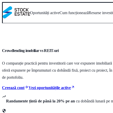
Oportunități active
Cum funcționează
Resurse investi
Crowdlending imobiliar vs REIT-uri
O comparație practică pentru investitorii care vor expunere imobiliară f
oferă expunere pe împrumuturi cu dobândă fixă, proiect cu proiect, în
de portofoliu.
Creează cont
Vezi oportunitățile active
Randamente țintă de până la 20% pe an
cu dobândă lunară pe 