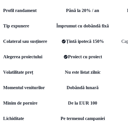
Profil randament
Până la 20% / an
Tip expunere
Împrumut cu dobândă fixă
Colateral sau susținere
Țintă ipotecă 150%
Cap
Alegerea proiectului
Proiect cu proiect
Volatilitate preț
Nu este listat zilnic
Momentul veniturilor
Dobândă lunară
Minim de pornire
De la EUR 100
Lichiditate
Pe termenul campaniei