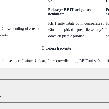
Folosește REIT-uri pentru
Fo
lichiditate
a
REIT-urile listate pot fi cumpărate și
Fo
ă. Crowdlending-ul este mai
vândute rapid, dar prețurile se mișcă
în
ranții.
odată cu piețele publice.
po
Întrebări frecvente
abă investitorii înainte să aleagă între crowdlending, REIT-uri și fonduri
?