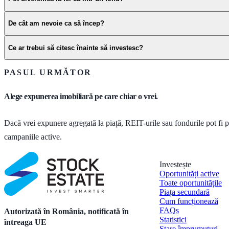
De cât am nevoie ca să încep?
Ce ar trebui să citesc înainte să investesc?
PASUL URMĂTOR
Alege expunerea imobiliară pe care chiar o vrei.
Dacă vrei expunere agregată la piață, REIT-urile sau fondurile pot fi 
campaniile active.
Investește
Oportunități active
Toate oportunitățile
Piața secundară
Cum funcționează
FAQs
Autorizată în România, notificată în
Statistici
întreaga UE
Stare împrumuturi