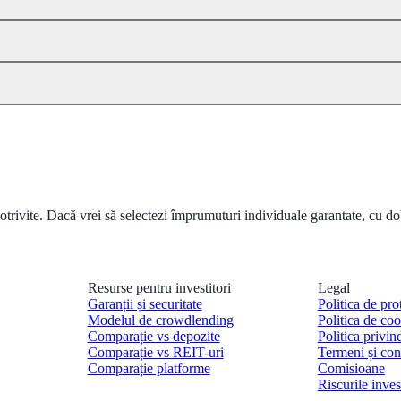
potrivite. Dacă vrei să selectezi împrumuturi individuale garantate, cu 
Resurse pentru investitori
Legal
Garanții și securitate
Politica de pro
Modelul de crowdlending
Politica de coo
Comparație vs depozite
Politica privin
Comparație vs REIT-uri
Termeni și cond
Comparație platforme
Comisioane
Riscurile invest