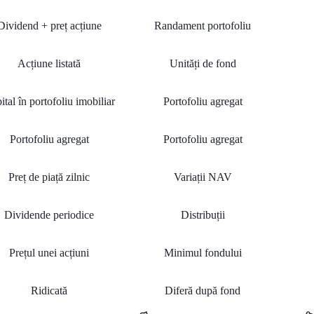
Dividend + preț acțiune
Randament portofoliu
Acțiune listată
Unități de fond
ital în portofoliu imobiliar
Portofoliu agregat
Portofoliu agregat
Portofoliu agregat
Preț de piață zilnic
Variații NAV
Dividende periodice
Distribuții
Prețul unei acțiuni
Minimul fondului
Ridicată
Diferă după fond