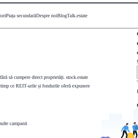
tori
Piața secundară
Despre noi
Blog
Talk.estate
ără să cumpere direct proprietăți. stock.estate
 timp ce REIT-urile și fondurile oferă expunere
multe campanii