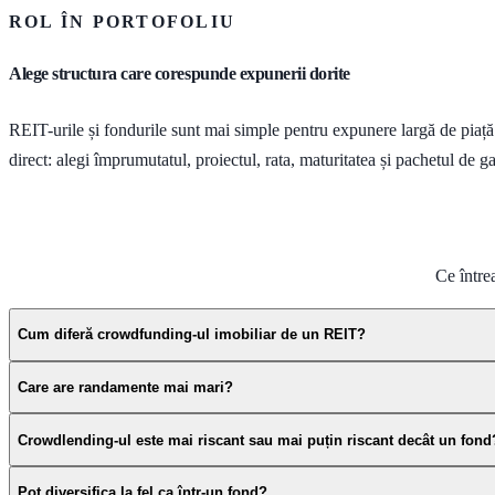
ROL ÎN PORTOFOLIU
Alege structura care corespunde expunerii dorite
REIT-urile și fondurile sunt mai simple pentru expunere largă de piaț
direct: alegi împrumutatul, proiectul, rata, maturitatea și pachetul de ga
Ce între
Cum diferă crowdfunding-ul imobiliar de un REIT?
Care are randamente mai mari?
Crowdlending-ul este mai riscant sau mai puțin riscant decât un fond
Pot diversifica la fel ca într-un fond?