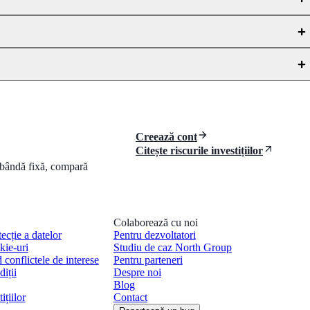
Creează cont
Citește riscurile investițiilor
dobândă fixă, compară
Colaborează cu noi
tecție a datelor
Pentru dezvoltatori
kie-uri
Studiu de caz North Group
d conflictele de interese
Pentru parteneri
iții
Despre noi
Blog
ițiilor
Contact