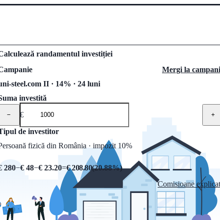
Calculează randamentul investiției
Campanie
Mergi la campan
uni-steel.com II · 14% · 24 luni
Suma investită
€
−
+
Tipul de investitor
Persoană fizică din România · impozit 10%
€ 280
−
€ 48
−
€ 23.20
=
€ 208.80
(
20.88
%)
Comisioane explica