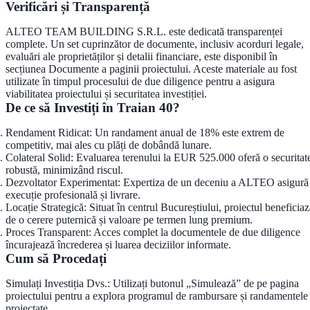
Verificări și Transparență
ALTEO TEAM BUILDING S.R.L. este dedicată transparenței
complete. Un set cuprinzător de documente, inclusiv acorduri legale,
evaluări ale proprietăților și detalii financiare, este disponibil în
secțiunea Documente
a paginii proiectului. Aceste materiale au fost
utilizate în timpul procesului de due diligence pentru a asigura
viabilitatea proiectului și securitatea investiției.
De ce să Investiți în Traian 40?
Rendament Ridicat
: Un randament anual de 18% este extrem de
competitiv, mai ales cu plăți de dobândă lunare.
Colateral Solid
: Evaluarea terenului la EUR 525.000 oferă o securitat
robustă, minimizând riscul.
Dezvoltator Experimentat
: Expertiza de un deceniu a ALTEO asigură
execuție profesională și livrare.
Locație Strategică
: Situat în centrul Bucureștiului, proiectul beneficia
de o cerere puternică și valoare pe termen lung premium.
Proces Transparent
: Acces complet la documentele de due diligence
încurajează încrederea și luarea deciziilor informate.
Cum să Procedați
Simulați Investiția Dvs.
: Utilizați butonul „Simulează” de pe pagina
proiectului pentru a explora programul de rambursare și randamentele
proiectate.