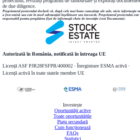
proiectului, revizuiți programul de rambursare și explorați documentel
de due diligence.
Proprietarul proiectului declară că, după cele mai bune cunoștințe ale sale, nicio informație n
a fost omisă sau este în mod substanțial înșelătoare sau inexactă. Proprietarul proiectului este
responsabil pentru pregătirea fișei de informații cheie de investiție (vezi Documente).
Autorizată în România, notificată în întreaga UE
Licență ASF PJR28FSFPR/400002 · Înregistrare ESMA activă ·
Licență activă în toate statele membre UE
Investește
Oportunități active
Toate oportunitățile
Piața secundară
Cum funcționează
FAQs
Statistici