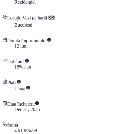
Rezidențial
Locație
Vezi pe hartă 🗺️
Bucuresti
Durata împrumutului
12
luni
Dobândă
18
%
/
an
Plată
Lunar
Data încheierii
Dec 31, 2025
Suma
€
91 906.69