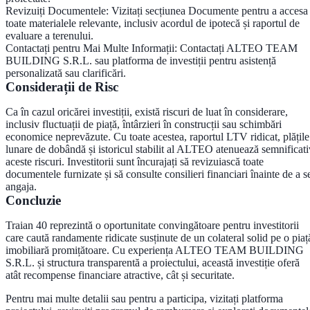
Revizuiți Documentele
: Vizitați secțiunea Documente pentru a accesa
toate materialele relevante, inclusiv acordul de ipotecă și raportul de
evaluare a terenului.
Contactați pentru Mai Multe Informații
: Contactați ALTEO TEAM
BUILDING S.R.L. sau platforma de investiții pentru asistență
personalizată sau clarificări.
Considerații de Risc
Ca în cazul oricărei investiții, există riscuri de luat în considerare,
inclusiv fluctuații de piață, întârzieri în construcții sau schimbări
economice neprevăzute. Cu toate acestea, raportul LTV ridicat, plățile
lunare de dobândă și istoricul stabilit al ALTEO atenuează semnificati
aceste riscuri. Investitorii sunt încurajați să revizuiască toate
documentele furnizate și să consulte consilieri financiari înainte de a s
angaja.
Concluzie
Traian 40 reprezintă o oportunitate convingătoare pentru investitorii
care caută randamente ridicate susținute de un colateral solid pe o piaț
imobiliară promițătoare. Cu experiența ALTEO TEAM BUILDING
S.R.L. și structura transparentă a proiectului, această investiție oferă
atât recompense financiare atractive, cât și securitate.
Pentru mai multe detalii sau pentru a participa, vizitați platforma