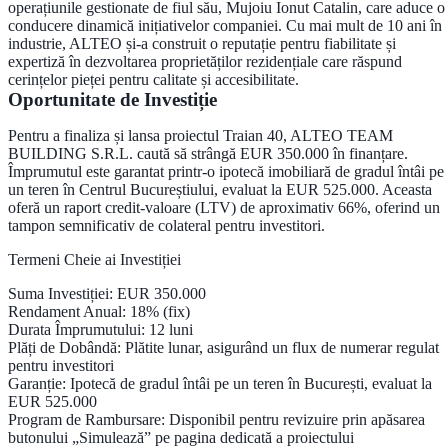
operațiunile gestionate de fiul său,
Mujoiu Ionut Catalin
, care aduce o
conducere dinamică inițiativelor companiei. Cu mai mult de 10 ani în
industrie, ALTEO și-a construit o reputație pentru fiabilitate și
expertiză în dezvoltarea proprietăților rezidențiale care răspund
cerințelor pieței pentru calitate și accesibilitate.
Oportunitate de Investiție
Pentru a finaliza și lansa proiectul Traian 40, ALTEO TEAM
BUILDING S.R.L. caută să strângă
EUR 350.000
în finanțare.
Împrumutul este garantat printr-o
ipotecă imobiliară de gradul întâi
pe
un teren în Centrul Bucureștiului, evaluat la
EUR 525.000
. Aceasta
oferă un
raport credit-valoare (LTV) de aproximativ 66%
, oferind un
tampon semnificativ de colateral pentru investitori.
Termeni Cheie ai Investiției
Suma Investiției
: EUR 350.000
Rendament Anual
: 18% (fix)
Durata Împrumutului
: 12 luni
Plăți de Dobândă
: Plătite
lunar
, asigurând un flux de numerar regulat
pentru investitori
Garanție
: Ipotecă de gradul întâi pe un teren în București, evaluat la
EUR 525.000
Program de Rambursare
: Disponibil pentru revizuire prin apăsarea
butonului „Simulează” pe pagina dedicată a proiectului