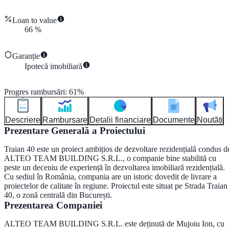
Loan to value
66
%
Garanție
Ipotecă imobiliară
Progres rambursări
:
61
%
Descriere
Rambursare
Detalii financiare
Documente
Noutăți
Prezentare Generală a Proiectului
Traian 40 este un proiect ambițios de dezvoltare rezidențială condus d
ALTEO TEAM BUILDING S.R.L.
, o companie bine stabilită cu
peste un deceniu de experiență în dezvoltarea imobiliară rezidențială.
Cu sediul în România, compania are un istoric dovedit de livrare a
proiectelor de calitate în regiune. Proiectul este situat pe
Strada Traian
40
, o zonă centrală din București.
Prezentarea Companiei
ALTEO TEAM BUILDING S.R.L. este deținută de
Mujoiu Ion
, cu