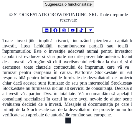
Sugerează o funcționalitate
©
STOCKESTATE CROWDFUNDING SRL Toate drepturile
rezervate
Toate investițiile implică riscuri, incluzând pierderea capitalul
investit, lipsa lichidității, nerambursarea parțială sau totală
împrumuturilor. Este o investiție adecvată numai pentru investitor
capabili să evalueze și să suporte riscurile prezentate anterior. Înain
de a investi, vă rugăm să citiți avertismentul referitor la riscuri, și 
asemenea, toate clauzele contractului de împrumut, care vă va 
furnizat pentru campania în cauză. Platforma Stock.estate nu es
responsabilă pentru informațiile furnizate de dezvoltatorii de proiect
chiar dacă acestea sunt furnizate de sau prin intermediul Stock.estat
Stock.estate nu furnizează niciun alt serviciu de consultanță. Decizia 
a investi vă aparține Dvs. în totalitate. Vă recomandăm să apelați 
consultanți specializați în cazul în care aveți nevoie de ajutor pent
evaluarea deciziei de a investi. Mesajele și documentația pe care 
primiți de la Stock.estate sau de la dezvoltatorii de proiecte nu au fo
verificate sau aprobate de autoritățile române sau europene.