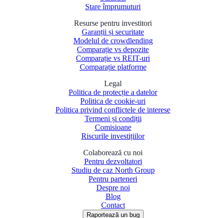
Stare împrumuturi
Resurse pentru investitori
Garanții și securitate
Modelul de crowdlending
Comparație vs depozite
Comparație vs REIT-uri
Comparație platforme
Legal
Politica de protecție a datelor
Politica de cookie-uri
Politica privind conflictele de interese
Termeni și condiții
Comisioane
Riscurile investițiilor
Colaborează cu noi
Pentru dezvoltatori
Studiu de caz North Group
Pentru parteneri
Despre noi
Blog
Contact
Raportează un bug