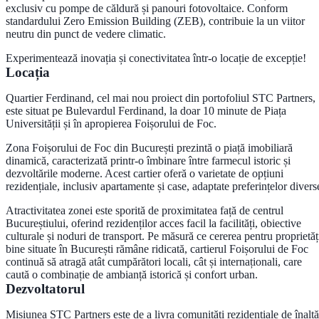
exclusiv cu
pompe de căldură și panouri fotovoltaice
. Conform
standardului
Zero Emission Building (ZEB)
, contribuie la un viitor
neutru din punct de vedere climatic.
Experimentează inovația și conectivitatea într-o locație de excepție!
Locația
Quartier Ferdinand
, cel mai nou proiect din portofoliul STC Partners,
este situat pe
Bulevardul Ferdinand
, la doar
10 minute de Piața
Universității
și în apropierea Foișorului de Foc.
Zona Foișorului de Foc din București prezintă o piață imobiliară
dinamică, caracterizată printr-o îmbinare între farmecul istoric și
dezvoltările moderne. Acest cartier oferă o varietate de opțiuni
rezidențiale, inclusiv apartamente și case, adaptate preferințelor divers
Atractivitatea zonei este sporită de proximitatea față de
centrul
Bucureștiului
, oferind rezidenților acces facil la facilități, obiective
culturale și noduri de transport. Pe măsură ce cererea pentru proprietăț
bine situate în București rămâne ridicată, cartierul Foișorului de Foc
continuă să atragă atât cumpărători locali, cât și internaționali, care
caută o combinație de ambianță istorică și confort urban.
Dezvoltatorul
Misiunea
STC Partners
este de a livra comunități rezidențiale de înaltă