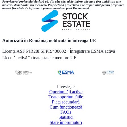
Proprietarul proiectului declară că, din câte știe, nicio informație nu a fost omisă sau este
material denaturată sau inexactă. Proprietarul proiectului este responsabil pentru pregătirea
acestei fișe cheie de informații pentru investitori (vezi Documente).
Autorizată în România, notificată în întreaga UE
Licență ASF PJR28FSFPR/400002 · Înregistrare ESMA activă ·
Licență activă în toate statele membre UE
Investește
Oportunități active
Toate oportunitățile
Piața secundară
Cum funcționează
FAQs
Statistici
Stare împrumuturi