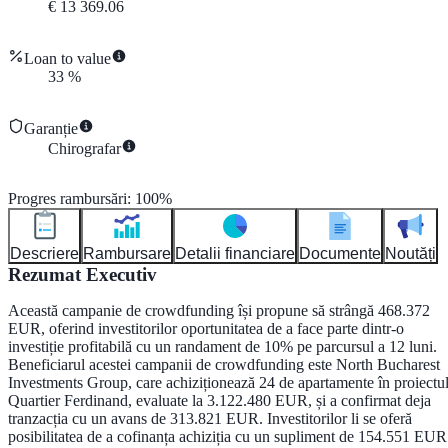
€
13 369.06
Loan to value
33
%
Garanție
Chirografar
Progres rambursări
:
100
%
Descriere
Rambursare
Detalii financiare
Documente
Noutăți
Rezumat Executiv
Această campanie de crowdfunding își propune să strângă
468.372
EUR
, oferind investitorilor oportunitatea de a face parte dintr-o
investiție profitabilă cu un
randament de 10%
pe parcursul a
12 luni
.
Beneficiarul acestei campanii de crowdfunding este
North Bucharest
Investments Group
, care achiziționează
24 de apartamente
în proiectu
Quartier Ferdinand
, evaluate la
3.122.480 EUR
, și a confirmat deja
tranzacția cu un avans de
313.821 EUR
. Investitorilor li se oferă
posibilitatea de a cofinanța achiziția cu un supliment de
154.551 EUR