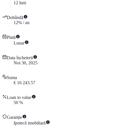
12
luni
Dobândă
12
%
/
an
Plată
Lunar
Data încheierii
Noi 30, 2025
Suma
€
16 243.57
Loan to value
50
%
Garanție
Ipotecă imobiliară