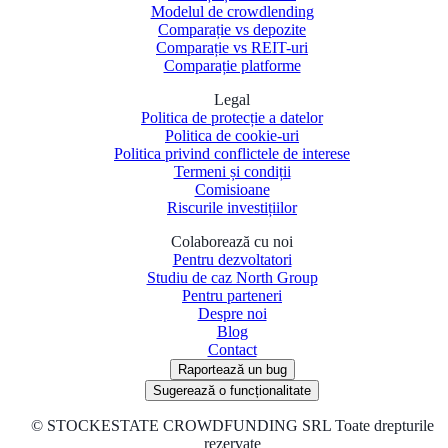
Modelul de crowdlending
Comparație vs depozite
Comparație vs REIT-uri
Comparație platforme
Legal
Politica de protecție a datelor
Politica de cookie-uri
Politica privind conflictele de interese
Termeni și condiții
Comisioane
Riscurile investițiilor
Colaborează cu noi
Pentru dezvoltatori
Studiu de caz North Group
Pentru parteneri
Despre noi
Blog
Contact
Raportează un bug
Sugerează o funcționalitate
©
STOCKESTATE CROWDFUNDING SRL Toate drepturile
rezervate