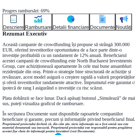
Progres rambursări
:
69
%
Descriere
Rambursare
Detalii financiare
Documente
Noutăți
Rezumat Executiv
Această campanie de crowdfunding își propune să strângă 300.000
EUR, oferind investitorilor oportunitatea de a face parte dintr-o
investiție profitabilă cu un randament de 12% anuali. Beneficiarul
acestei campanii de crowdfunding este North Bucharest Investments
Group, care achiziționează apartamente în cele mai bune ansambluri
rezidențiale din oraș. Printr-o strategie bine structurată de achiziție și
revânzare, acest model asigură o creștere rapidă a valorii proprietăților
și oferă investitorilor randamente atractive. Împrumutul este garantat c
ipotecă de rang I asigurând o investiție cu risc scăzut.
Plata dobânzii se face lunar. Dacă apăsați butonul „Simulează” de mai
sus, puteți vizualiza graficul de rambursare.
În secțiunea Documente sunt disponibile rapoartele companiilor
beneficiare și garante, precum și informațiile privind beneficiarul final
Proprietarul proiectului declară că, din câte știe, nicio informație nu a fost omisă sau este
material denaturată sau inexactă. Proprietarul proiectului este responsabil pentru pregătirea
acestei fișe cheie de informații pentru investitori (vezi Documente).