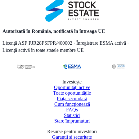
Autorizată în România, notificată în întreaga UE
Licență ASF PJR28FSFPR/400002 · Înregistrare ESMA activă ·
Licență activă în toate statele membre UE
Investește
Oportunități active
Toate oportunitățile
Piața secundară
Cum funcționează
FAQs
Statistici
Stare împrumuturi
Resurse pentru investitori
Garanții și securitate