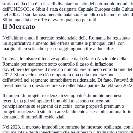
storico della città è in fase di diventare un sito del patrimonio mondial
dell'UNESCO, e Sibiu è stata designata Capitale Europea della Cultu
nel 2007. Il suo famoso mercato natalizio è un altro richiamo, renden
Sibiu una città che offre davvero qualcosa per tutti.
Il Mercato
Nell'ultimo anno, il mercato residenziale della Romania ha registrato
un significativo aumento dell'offerta in tutte le principali città, con
margini di crescita che spesso raggiungono cifre a due cifre.
Tuttavia, le misure difensive applicate dalla Banca Nazionale della
Romania per mantenere sotto controllo il tasso di inflazione
dovrebbero temperare il mercato immobiliare rumeno entro la fine del
2022. Si prevede che ciò comporterà una certa moderazione
dell'attività nel segmento immobiliare residenziale. Di fatto, l'attività d
investimento in questo settore si è rallentata a partire da febbraio 2022
Il numero di progetti residenziali sviluppati è diminuito nei mesi
recenti, ma gli sviluppatori immobiliari si sono concentrati
principalmente su segmenti di nicchia, come proprietà premium o
progetti residenziali situati in aree facilmente accessibili con una forte
domanda di immobili residenziali.
Nel 2023, il mercato immobiliare rumeno ha mostrato resilienza, con i
volume totale degli investimenti che ha superato il traguardo storico di