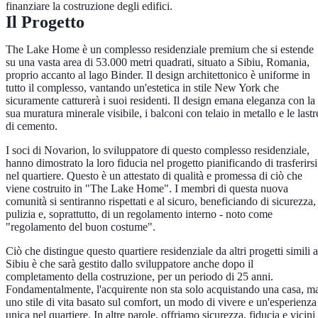
finanziare la costruzione degli edifici.
Il Progetto
The Lake Home è un complesso residenziale premium che si estende
su una vasta area di 53.000 metri quadrati, situato a Sibiu, Romania,
proprio accanto al lago Binder. Il design architettonico è uniforme in
tutto il complesso, vantando un'estetica in stile New York che
sicuramente catturerà i suoi residenti. Il design emana eleganza con la
sua muratura minerale visibile, i balconi con telaio in metallo e le lastr
di cemento.
I soci di Novarion, lo sviluppatore di questo complesso residenziale,
hanno dimostrato la loro fiducia nel progetto pianificando di trasferirsi
nel quartiere. Questo è un attestato di qualità e promessa di ciò che
viene costruito in "The Lake Home". I membri di questa nuova
comunità si sentiranno rispettati e al sicuro, beneficiando di sicurezza,
pulizia e, soprattutto, di un regolamento interno - noto come
"regolamento del buon costume".
Ciò che distingue questo quartiere residenziale da altri progetti simili a
Sibiu è che sarà gestito dallo sviluppatore anche dopo il
completamento della costruzione, per un periodo di 25 anni.
Fondamentalmente, l'acquirente non sta solo acquistando una casa, m
uno stile di vita basato sul comfort, un modo di vivere e un'esperienza
unica nel quartiere. In altre parole, offriamo sicurezza, fiducia e vicini