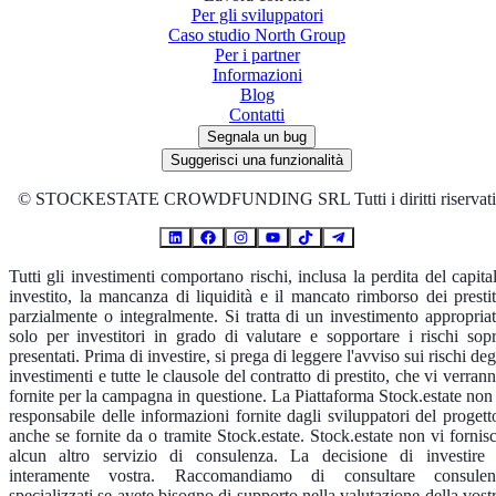
Per gli sviluppatori
Caso studio North Group
Per i partner
Informazioni
Blog
Contatti
Segnala un bug
Suggerisci una funzionalità
©
STOCKESTATE CROWDFUNDING SRL Tutti i diritti riservati
Tutti gli investimenti comportano rischi, inclusa la perdita del capita
investito, la mancanza di liquidità e il mancato rimborso dei prestit
parzialmente o integralmente. Si tratta di un investimento appropria
solo per investitori in grado di valutare e sopportare i rischi sop
presentati. Prima di investire, si prega di leggere l'avviso sui rischi deg
investimenti e tutte le clausole del contratto di prestito, che vi verran
fornite per la campagna in questione. La Piattaforma Stock.estate non
responsabile delle informazioni fornite dagli sviluppatori del progett
anche se fornite da o tramite Stock.estate. Stock.estate non vi fornis
alcun altro servizio di consulenza. La decisione di investire
interamente vostra. Raccomandiamo di consultare consulen
specializzati se avete bisogno di supporto nella valutazione della vost