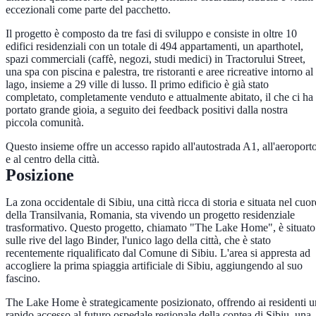
eccezionali come parte del pacchetto.
Il progetto è composto da tre fasi di sviluppo e consiste in oltre 10
edifici residenziali con un totale di 494 appartamenti, un aparthotel,
spazi commerciali (caffè, negozi, studi medici) in Tractorului Street,
una spa con piscina e palestra, tre ristoranti e aree ricreative intorno al
lago, insieme a 29 ville di lusso. Il primo edificio è già stato
completato, completamente venduto e attualmente abitato, il che ci ha
portato grande gioia, a seguito dei feedback positivi dalla nostra
piccola comunità.
Questo insieme offre un accesso rapido all'autostrada A1, all'aeroport
e al centro della città.
Posizione
La zona occidentale di Sibiu, una città ricca di storia e situata nel cuor
della Transilvania, Romania, sta vivendo un progetto residenziale
trasformativo. Questo progetto, chiamato "The Lake Home", è situato
sulle rive del lago Binder, l'unico lago della città, che è stato
recentemente riqualificato dal Comune di Sibiu. L'area si appresta ad
accogliere la prima spiaggia artificiale di Sibiu, aggiungendo al suo
fascino.
The Lake Home è strategicamente posizionato, offrendo ai residenti u
rapido accesso al futuro ospedale regionale della contea di Sibiu, una