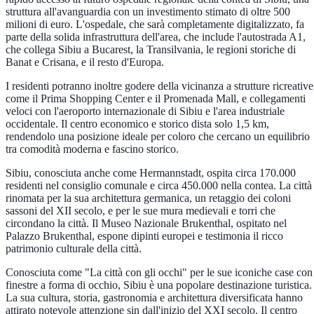
struttura all'avanguardia con un investimento stimato di oltre 500
milioni di euro. L'ospedale, che sarà completamente digitalizzato, fa
parte della solida infrastruttura dell'area, che include l'autostrada A1,
che collega Sibiu a Bucarest, la Transilvania, le regioni storiche di
Banat e Crisana, e il resto d'Europa.
I residenti potranno inoltre godere della vicinanza a strutture ricreative
come il Prima Shopping Center e il Promenada Mall, e collegamenti
veloci con l'aeroporto internazionale di Sibiu e l'area industriale
occidentale. Il centro economico e storico dista solo 1,5 km,
rendendolo una posizione ideale per coloro che cercano un equilibrio
tra comodità moderna e fascino storico.
Sibiu, conosciuta anche come Hermannstadt, ospita circa 170.000
residenti nel consiglio comunale e circa 450.000 nella contea. La città
rinomata per la sua architettura germanica, un retaggio dei coloni
sassoni del XII secolo, e per le sue mura medievali e torri che
circondano la città. Il Museo Nazionale Brukenthal, ospitato nel
Palazzo Brukenthal, espone dipinti europei e testimonia il ricco
patrimonio culturale della città.
Conosciuta come "La città con gli occhi" per le sue iconiche case con
finestre a forma di occhio, Sibiu è una popolare destinazione turistica.
La sua cultura, storia, gastronomia e architettura diversificata hanno
attirato notevole attenzione sin dall'inizio del XXI secolo. Il centro