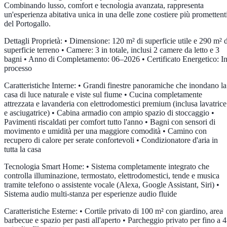
Combinando lusso, comfort e tecnologia avanzata, rappresenta
un'esperienza abitativa unica in una delle zone costiere più promettent
del Portogallo.
Dettagli Proprietà: • Dimensione: 120 m² di superficie utile e 290 m² d
superficie terreno • Camere: 3 in totale, inclusi 2 camere da letto e 3
bagni • Anno di Completamento: 06–2026 • Certificato Energetico: I
processo
Caratteristiche Interne: • Grandi finestre panoramiche che inondano la
casa di luce naturale e viste sul fiume • Cucina completamente
attrezzata e lavanderia con elettrodomestici premium (inclusa lavatrice
e asciugatrice) • Cabina armadio con ampio spazio di stoccaggio •
Pavimenti riscaldati per comfort tutto l'anno • Bagni con sensori di
movimento e umidità per una maggiore comodità • Camino con
recupero di calore per serate confortevoli • Condizionatore d'aria in
tutta la casa
Tecnologia Smart Home: • Sistema completamente integrato che
controlla illuminazione, termostato, elettrodomestici, tende e musica
tramite telefono o assistente vocale (Alexa, Google Assistant, Siri) •
Sistema audio multi-stanza per esperienze audio fluide
Caratteristiche Esterne: • Cortile privato di 100 m² con giardino, area
barbecue e spazio per pasti all'aperto • Parcheggio privato per fino a 4