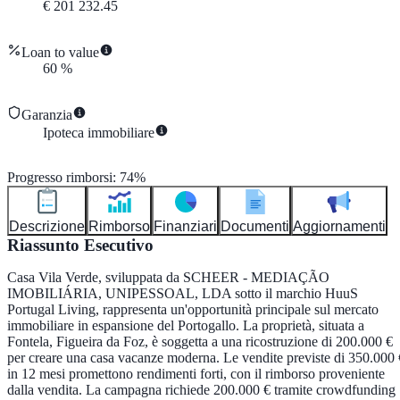
€
201 232.45
Loan to value
60
%
Garanzia
Ipoteca immobiliare
Progresso rimborsi
:
74
%
Descrizione
Rimborso
Finanziari
Documenti
Aggiornamenti
Riassunto Esecutivo
Casa Vila Verde, sviluppata da SCHEER - MEDIAÇÃO
IMOBILIÁRIA, UNIPESSOAL, LDA sotto il marchio HuuS
Portugal Living, rappresenta un'opportunità principale sul mercato
immobiliare in espansione del Portogallo. La proprietà, situata a
Fontela, Figueira da Foz, è soggetta a una ricostruzione di 200.000 €
per creare una casa vacanze moderna. Le vendite previste di 350.000 
in 12 mesi promettono rendimenti forti, con il rimborso proveniente
dalla vendita. La campagna richiede 200.000 € tramite crowdfunding