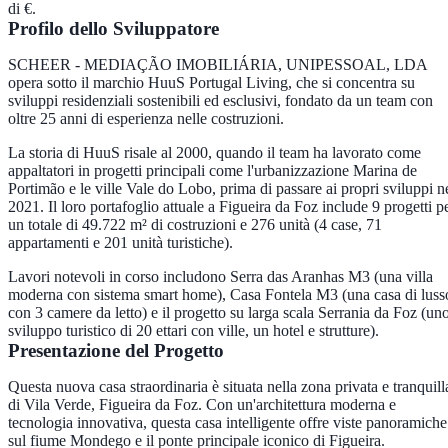
di €.
Profilo dello Sviluppatore
SCHEER - MEDIAÇÃO IMOBILIÁRIA, UNIPESSOAL, LDA
opera sotto il marchio HuuS Portugal Living, che si concentra su
sviluppi residenziali sostenibili ed esclusivi, fondato da un team con
oltre 25 anni di esperienza nelle costruzioni.
La storia di HuuS risale al 2000, quando il team ha lavorato come
appaltatori in progetti principali come l'urbanizzazione Marina de
Portimão e le ville Vale do Lobo, prima di passare ai propri sviluppi n
2021. Il loro portafoglio attuale a Figueira da Foz include 9 progetti p
un totale di 49.722 m² di costruzioni e 276 unità (4 case, 71
appartamenti e 201 unità turistiche).
Lavori notevoli in corso includono Serra das Aranhas M3 (una villa
moderna con sistema smart home), Casa Fontela M3 (una casa di luss
con 3 camere da letto) e il progetto su larga scala Serrania da Foz (un
sviluppo turistico di 20 ettari con ville, un hotel e strutture).
Presentazione del Progetto
Questa nuova casa straordinaria è situata nella zona privata e tranquill
di Vila Verde, Figueira da Foz. Con un'architettura moderna e
tecnologia innovativa, questa casa intelligente offre viste panoramiche
sul fiume Mondego e il ponte principale iconico di Figueira.