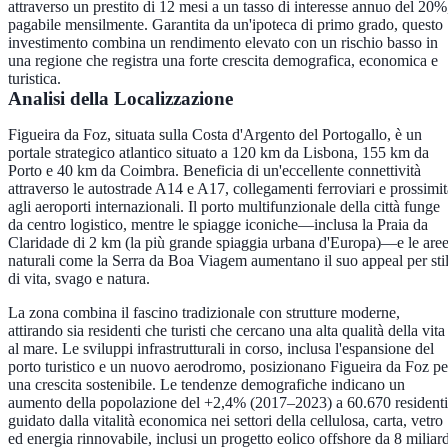
attraverso un prestito di 12 mesi a un tasso di interesse annuo del 20%
pagabile mensilmente. Garantita da un'ipoteca di primo grado, questo
investimento combina un rendimento elevato con un rischio basso in
una regione che registra una forte crescita demografica, economica e
turistica.
Analisi della Localizzazione
Figueira da Foz, situata sulla Costa d'Argento del Portogallo, è un
portale strategico atlantico situato a 120 km da Lisbona, 155 km da
Porto e 40 km da Coimbra. Beneficia di un'eccellente connettività
attraverso le autostrade A14 e A17, collegamenti ferroviari e prossimit
agli aeroporti internazionali. Il porto multifunzionale della città funge
da centro logistico, mentre le spiagge iconiche—inclusa la Praia da
Claridade di 2 km (la più grande spiaggia urbana d'Europa)—e le are
naturali come la Serra da Boa Viagem aumentano il suo appeal per sti
di vita, svago e natura.
La zona combina il fascino tradizionale con strutture moderne,
attirando sia residenti che turisti che cercano una alta qualità della vita
al mare. Le sviluppi infrastrutturali in corso, inclusa l'espansione del
porto turistico e un nuovo aerodromo, posizionano Figueira da Foz pe
una crescita sostenibile. Le tendenze demografiche indicano un
aumento della popolazione del +2,4% (2017–2023) a 60.670 residenti
guidato dalla vitalità economica nei settori della cellulosa, carta, vetro
ed energia rinnovabile, inclusi un progetto eolico offshore da 8 miliard