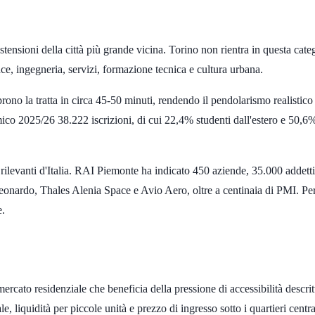
stensioni della città più grande vicina. Torino non rientra in questa categor
, ingegneria, servizi, formazione tecnica e cultura urbana.
ono la tratta in circa
45-50 minuti
, rendendo il pendolarismo realistico
emico 2025/26
38.222 iscrizioni
, di cui
22,4%
studenti dall'estero e
50,6
 rilevanti d'Italia. RAI Piemonte ha indicato
450 aziende
,
35.000 addetti
nardo, Thales Alenia Space e Avio Aero, oltre a centinaia di PMI. Per i
e.
ercato residenziale che beneficia della pressione di accessibilità descritt
e, liquidità per piccole unità e prezzo di ingresso sotto i quartieri centra