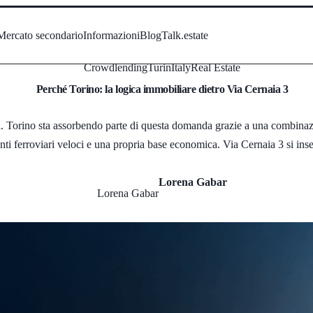
Mercato secondario
Informazioni
Blog
Talk.estate
Crowdlending
Turin
Italy
Real Estate
Perché Torino: la logica immobiliare dietro Via Cernaia 3
ti. Torino sta assorbendo parte di questa domanda grazie a una combinazi
nti ferroviari veloci e una propria base economica. Via Cernaia 3 si inser
Lorena Gabar
Lorena Gabar