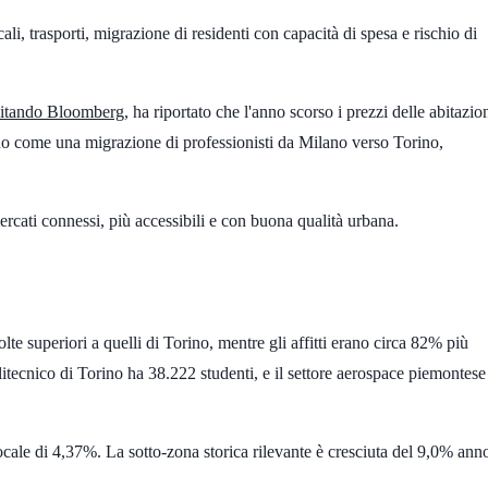
ali, trasporti, migrazione di residenti con capacità di spesa e rischio di
citando Bloomberg
, ha riportato che l'anno scorso i prezzi delle abitazio
no come una migrazione di professionisti da Milano verso Torino,
rcati connessi, più accessibili e con buona qualità urbana.
olte
superiori a quelli di Torino, mentre gli affitti erano circa
82%
più
litecnico di Torino ha
38.222 studenti
, e il settore aerospace piemontese
ocale di
4,37%
. La sotto-zona storica rilevante è cresciuta del
9,0%
ann