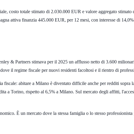
ale, costo totale stimato di
2.030.000 EUR
e valore aggregato stimato 
agna attiva finanzia
445.000 EUR
, per
12 mesi
, con interesse di
14,0% 
. Henley & Partners stimava per il 2025 un afflusso netto di
3.600 milionar
 dove il regime fiscale per nuovi residenti facoltosi e il rientro di pro
oria fiscale: abitare a Milano è diventato difficile anche per redditi so
ita a Torino, rispetto al
6,5%
a Milano. Sul mercato degli affitti, l'acces
omico. È un mercato dove la stessa famiglia o lo stesso professionista p