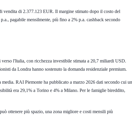
di vendita di
2.377.123 EUR
. Il margine stimato dopo il costo del
p.a.
, pagabile mensilmente, più fino a
2% p.a.
cashback secondo
i
verso l'Italia, con ricchezza investibile stimata a
20,7 miliardi USD
.
fessionisti da Londra hanno sostenuto la domanda residenziale premium.
pra la media. RAI Piemonte ha pubblicato a marzo 2026 dati secondo cui u
sibilità era
29,1%
a Torino e
4%
a Milano. Per le famiglie bireddito,
uò ottenere più spazio, una zona migliore e costi mensili più