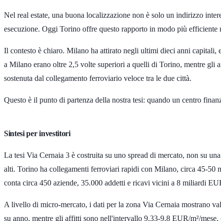
Nel real estate, una buona localizzazione non è solo un indirizzo interess
esecuzione. Oggi Torino offre questo rapporto in modo più efficiente 
Il contesto è chiaro. Milano ha attirato negli ultimi dieci anni capitali,
a Milano erano oltre
2,5 volte
superiori a quelli di Torino, mentre gli a
sostenuta dal collegamento ferroviario veloce tra le due città.
Questo è il punto di partenza della nostra tesi: quando un centro fina
Sintesi per investitori
La tesi Via Cernaia 3 è costruita su uno spread di mercato, non su una st
alti. Torino ha collegamenti ferroviari rapidi con Milano, circa
45-50 m
conta circa
450 aziende
,
35.000 addetti
e ricavi vicini a
8 miliardi E
A livello di micro-mercato, i dati per la zona Via Cernaia mostrano val
su anno, mentre gli affitti sono nell'intervallo
9,33-9,8 EUR/m²/mese
,