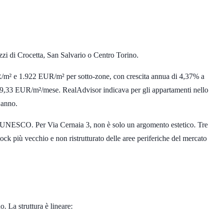
rezzi di Crocetta, San Salvario o Centro Torino.
R/m²
e
1.922 EUR/m²
per sotto-zone, con crescita annua di
4,37%
a
9,33 EUR/m²/mese
. RealAdvisor indicava per gli appartamenti nello
 anno.
ale UNESCO. Per Via Cernaia 3, non è solo un argomento estetico. Tre
 stock più vecchio e non ristrutturato delle aree periferiche del mercato
o. La struttura è lineare: