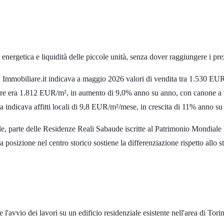
a energetica e liquidità delle piccole unità, senza dover raggiungere i p
. Immobiliare.it indicava a maggio 2026 valori di vendita tra
1.530 EU
ore era
1.812 EUR/m²
, in aumento di
9,0%
anno su anno, con canone a
ta indicava affitti locali di
9,8 EUR/m²/mese
, in crescita di
11%
anno su
eale, parte delle Residenze Reali Sabaude iscritte al Patrimonio Mondi
 la posizione nel centro storico sostiene la differenziazione rispetto allo
 l'avvio dei lavori su un edificio residenziale esistente nell'area di Torin