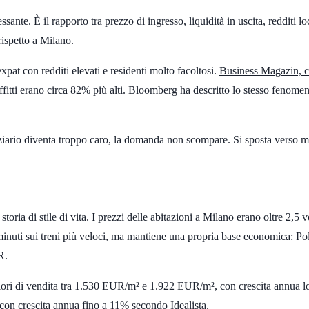
ante. È il rapporto tra prezzo di ingresso, liquidità in uscita, redditi loc
rispetto a Milano.
 expat con redditi elevati e residenti molto facoltosi.
Business Magazin, 
ffitti erano circa
82%
più alti. Bloomberg ha descritto lo stesso fenome
nziario diventa troppo caro, la domanda non scompare. Si sposta verso me
oria di stile di vita. I prezzi delle abitazioni a Milano erano oltre
2,5 v
inuti
sui treni più veloci, ma mantiene una propria base economica: Po
UR
.
ori di vendita tra
1.530 EUR/m²
e
1.922 EUR/m²
, con crescita annua l
 con crescita annua fino a
11%
secondo Idealista.