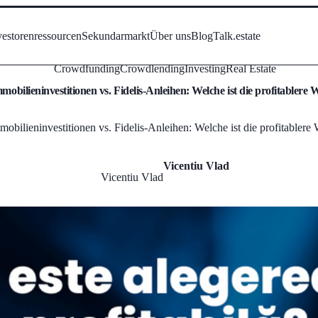
vestorenressourcen
Sekundarmarkt
Über uns
Blog
Talk.estate
Crowdfunding
Crowdlending
Investing
Real Estate
mobilieninvestitionen vs. Fidelis-Anleihen: Welche ist die profitablere 
mobilieninvestitionen vs. Fidelis-Anleihen: Welche ist die profitablere
Vicentiu Vlad
Vicentiu Vlad