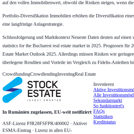
auf den vollen Immobilienwert, obwohl die Risiken steigen, wenn die 
Portfolio-Diversifikation
Immobilien erhöhen die Diversifikation eines
eine langfristige Anlagestrategie.
Schlussfolgerung und Marktkontext
Neueste Daten deuten auf einen 
statistics for the Bucharest real estate market in 2025. Prognosen f
Estate Market Outlook 2025. Allerdings müssen Risiken wie geringere
überlegene Renditen und Vorteile im Vergleich zu Fidelis-Anleihen bi
Crowdfunding
Crowdlending
Investing
Real Estate
Investieren
Aktive Investitionsm
Alle Investitionsmögl
Sekundarmarkt
So funktioniert's
FAQs
In Rumänien zugelassen, EU-weit notifiziert
Statistiken
Kreditstatus
ASF-Lizenz PJR28FSFPR/400002 · Aktiver
ESMA-Eintrag · Lizenz in allen EU-