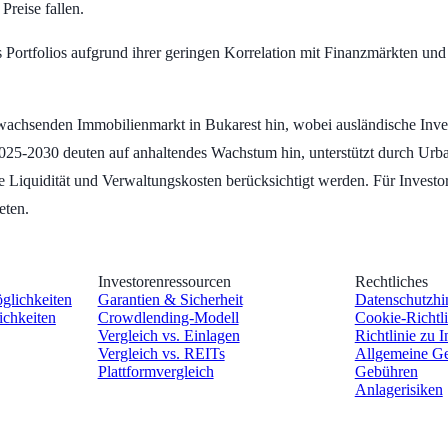
Preise fallen.
 Portfolios aufgrund ihrer geringen Korrelation mit Finanzmärkten und 
wachsenden Immobilienmarkt in Bukarest hin, wobei ausländische Inve
ür 2025-2030 deuten auf anhaltendes Wachstum hin, unterstützt durch U
 Liquidität und Verwaltungskosten berücksichtigt werden. Für Investor
eten.
Investorenressourcen
Rechtliches
öglichkeiten
Garantien & Sicherheit
Datenschutzhi
ichkeiten
Crowdlending-Modell
Cookie-Richtli
Vergleich vs. Einlagen
Richtlinie zu I
Vergleich vs. REITs
Allgemeine Ge
Plattformvergleich
Gebühren
Anlagerisiken