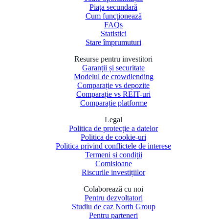
Piața secundară
Cum funcționează
FAQs
Statistici
Stare împrumuturi
Resurse pentru investitori
Garanții și securitate
Modelul de crowdlending
Comparație vs depozite
Comparație vs REIT-uri
Comparație platforme
Legal
Politica de protecție a datelor
Politica de cookie-uri
Politica privind conflictele de interese
Termeni și condiții
Comisioane
Riscurile investițiilor
Colaborează cu noi
Pentru dezvoltatori
Studiu de caz North Group
Pentru parteneri