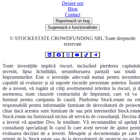
Despre noi
Blog
Contact
Raportează un bug
Sugerează o funcționalitate
©
STOCKESTATE CROWDFUNDING SRL Toate drepturile
rezervate
Toate investițiile implică riscuri, incluzând pierderea capitalul
investit, lipsa lichidității, nerambursarea parțială sau totală
împrumuturilor. Este o investiție adecvată numai pentru investitor
capabili să evalueze și să suporte riscurile prezentate anterior. Înain
de a investi, vă rugăm să citiți avertismentul referitor la riscuri, și 
asemenea, toate clauzele contractului de împrumut, care vă va 
furnizat pentru campania în cauză. Platforma Stock.estate nu es
responsabilă pentru informațiile furnizate de dezvoltatorii de proiect
chiar dacă acestea sunt furnizate de sau prin intermediul Stock.estat
Stock.estate nu furnizează niciun alt serviciu de consultanță. Decizia 
a investi vă aparține Dvs. în totalitate. Vă recomandăm să apelați 
consultanți specializați în cazul în care aveți nevoie de ajutor pent
evaluarea deciziei de a investi. Mesajele și documentația pe care 
primiți de la Stock.estate sau de la dezvoltatorii de proiecte nu au fo