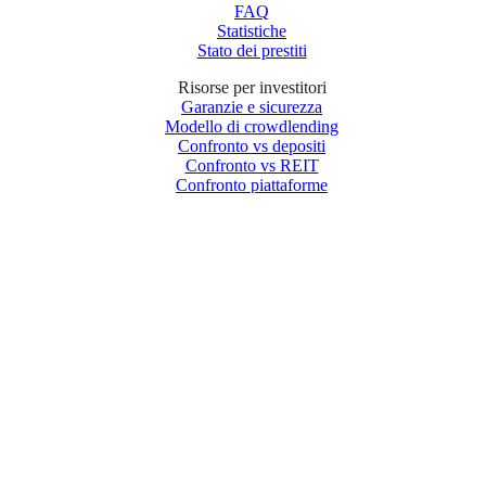
FAQ
Statistiche
Stato dei prestiti
Risorse per investitori
Garanzie e sicurezza
Modello di crowdlending
Confronto vs depositi
Confronto vs REIT
Confronto piattaforme
Legale
Informativa sulla privacy
Politica sui cookie
Politica sui conflitti di interesse
Termini e condizioni
Commissioni
Rischi degli investimenti
Lavora con noi
Per gli sviluppatori
Caso studio North Group
Per i partner
Informazioni
Blog